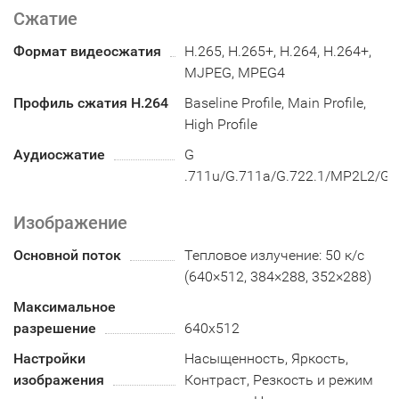
Сжатие
Формат видеосжатия
H.265, H.265+, H.264, H.264+,
MJPEG, MPEG4
Профиль сжатия H.264
Baseline Profile, Main Profile,
High Profile
Аудиосжатие
G
.711u/G.711a/G.722.1/MP2L2/G
Изображение
Основной поток
Тепловое излучение: 50 к/с
(640×512, 384×288, 352×288)
Максимальное
разрешение
640х512
Настройки
Насыщенность, Яркость,
изображения
Контраст, Резкость и режим