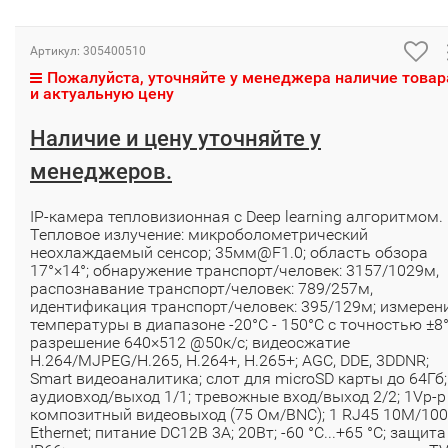
Артикул:
305400510
Пожалуйста, уточняйте у менеджера наличие товар
и актуальную цену
Наличие и цену уточняйте у
менеджеров.
IP-камера тепловизионная с Deep learning алгоритмом.
Тепловое излучение: микроболометрический
неохлаждаемый сенсор; 35мм@F1.0; область обзора
17°×14°; обнаружение транспорт/человек: 3157/1029м,
распознавание транспорт/человек: 789/257м,
идентификация транспорт/человек: 395/129м; измерен
температуры в диапазоне -20°C - 150°C с точностью ±8°
разрешение 640×512 @50к/с; видеосжатие
H.264/MJPEG/H.265, H.264+, H.265+; AGC, DDE, 3DDNR;
Smart видеоаналитика; слот для microSD карты до 64Гб;
аудиовход/выход 1/1; тревожные вход/выход 2/2; 1Vp-p
композитный видеовыход (75 Ом/BNC); 1 RJ45 10M/10
Ethernet; питание DC12В 3A; 20Вт; -60 °C...+65 °C; защита