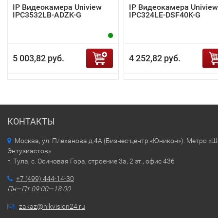
IP Видеокамера Uniview
IP Видеокамера Uniview
IPC3532LB-ADZK-G
IPC324LE-DSF40K-G
5 003,82 руб.
4 252,82 руб.
КОНТАКТЫ
Москва, ул. Плеханова д.4А (Бизнес-центр «Юникон»). Метро «
Энтузиастов»
г. Тула, с. Осиновая Гора, строение 3а, 2 эт., офис 436
+7 (499) 444-14-30
Пн—Пт 09:00—18:00
zakaz@hikvision24.ru