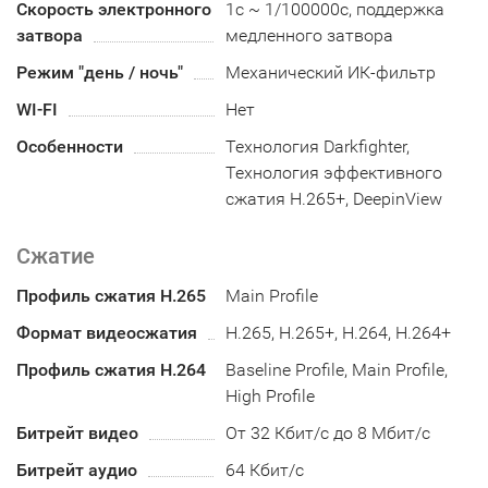
Скорость электронного
1с ~ 1/100000с, поддержка
затвора
медленного затвора
Режим "день / ночь"
Механический ИК-фильтр
WI-FI
Нет
Особенности
Технология Darkfighter,
Технология эффективного
сжатия H.265+, DeepinView
Сжатие
Профиль сжатия H.265
Main Profile
Формат видеосжатия
H.265, H.265+, H.264, H.264+
Профиль сжатия H.264
Baseline Profile, Main Profile,
High Profile
Битрейт видео
От 32 Кбит/с до 8 Мбит/с
Битрейт аудио
64 Кбит/с