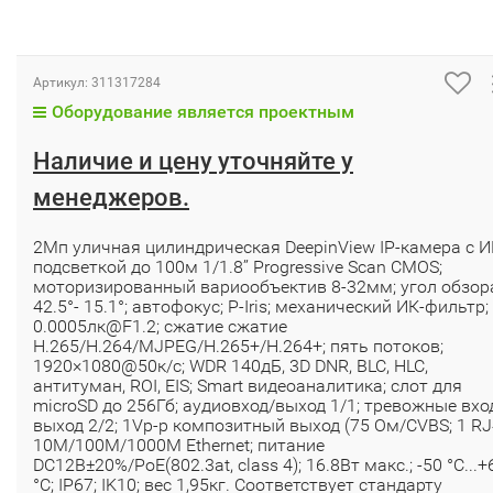
Артикул:
311317284
Оборудование является проектным
Наличие и цену уточняйте у
менеджеров.
2Мп уличная цилиндрическая DeepinView IP-камера с И
подсветкой до 100м 1/1.8’’ Progressive Scan CMOS;
моторизированный вариообъектив 8-32мм; угол обзор
42.5°- 15.1°; автофокус; P-Iris; механический ИК-фильтр;
0.0005лк@F1.2; сжатие сжатие
H.265/H.264/MJPEG/H.265+/H.264+; пять потоков;
1920×1080@50к/с; WDR 140дБ, 3D DNR, BLC, HLC,
антитуман, ROI, EIS; Smart видеоаналитика; слот для
microSD до 256Гб; аудиовход/выход 1/1; тревожные вхо
выход 2/2; 1Vp-p композитный выход (75 Ом/CVBS; 1 R
10M/100M/1000M Ethernet; питание
DC12В±20%/PoE(802.3at, class 4); 16.8Вт макс.; -50 °C...+
°C; IP67; IK10; вес 1,95кг. Соответствует стандарту