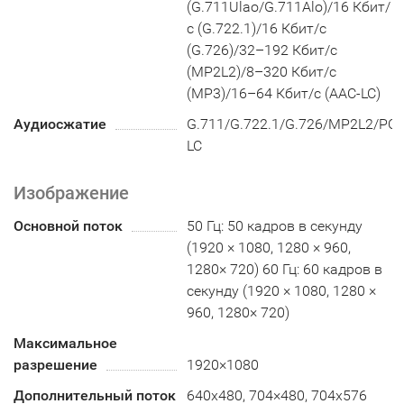
(G.711Ulao/G.711Alo)/16 Кбит/
с (G.722.1)/16 Кбит/с
(G.726)/32–192 Кбит/с
(MP2L2)/8–320 Кбит/с
(MP3)/16–64 Кбит/с (AAC-LC)
Аудиосжатие
G.711/G.722.1/G.726/MP2L2/PC
LC
Изображение
Основной поток
50 Гц: 50 кадров в секунду
(1920 × 1080, 1280 × 960,
1280× 720) 60 Гц: 60 кадров в
секунду (1920 × 1080, 1280 ×
960, 1280× 720)
Максимальное
разрешение
1920×1080
Дополнительный поток
640x480, 704×480, 704x576