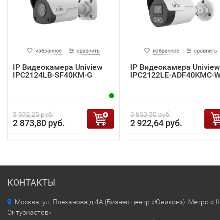
избранное
сравнить
избранное
сравнить
IP Видеокамера Uniview
IP Видеокамера Uniview
IPC2124LB-SF40KM-G
IPC2122LE-ADF40KMC-
3 592,25 руб.
3 653,30 руб.
2 873,80 руб.
2 922,64 руб.
КОНТАКТЫ
Москва, ул. Плеханова д.4А (Бизнес-центр «Юникон»). Метро «
Энтузиастов»