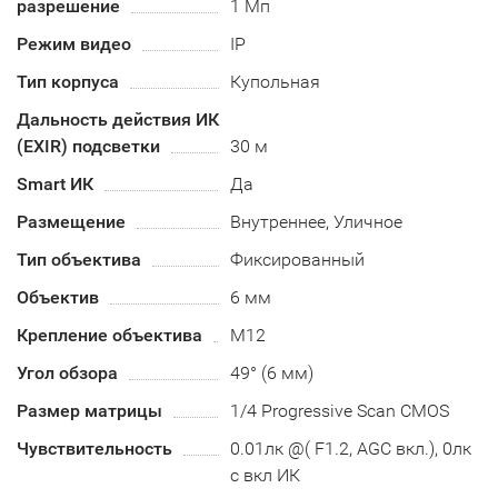
разрешение
1 Мп
Режим видео
IP
Тип корпуса
Купольная
Дальность действия ИК
(EXIR) подсветки
30 м
Smart ИК
Да
Размещение
Внутреннее, Уличное
Тип объектива
Фиксированный
Объектив
6 мм
Крепление объектива
М12
Угол обзора
49° (6 мм)
Размер матрицы
1/4 Progressive Scan CMOS
Чувствительность
0.01лк @( F1.2, AGC вкл.), 0лк
с вкл ИК