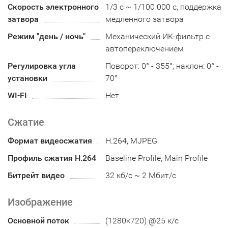
Скорость электронного
1/3 с ~ 1/100 000 с, поддержка
затвора
медленного затвора
Режим "день / ночь"
Механический ИК-фильтр с
автопереключением
Регулировка угла
Поворот: 0° - 355°; наклон: 0° -
установки
70°
WI-FI
Нет
Сжатие
Формат видеосжатия
H.264, MJPEG
Профиль сжатия H.264
Baseline Profile, Main Profile
Битрейт видео
32 кб/с ~ 2 Мбит/с
Изображение
Основной поток
(1280×720) @25 к/с