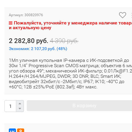
Артикул:
300820976
Пожалуйста, уточняйте у менеджера наличие товар
и актуальную цену
2 282,80 руб.
4 390 руб.
Экономия:
2 107,20 руб.
(
48%
)
1Мп уличная купольная IP-камера с ИК-подсветкой до
30м 1/4'' Progressive Scan CMOS матрица; объектив 6 м
угол обзора 49°; механический ИК-фильтр; 0.01Лк@F1.2
H.264+/H.264/MJPEG, DWDR; 3D DNR; BLC; Smart ИК;
видеобитрейт 32кбит/с -2Мбит/с; IP67; IK10; -40°C до
+60°C; 12В ±25%/PoE (802.3af); 4Вт макс.
В корзину