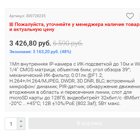
Артикул:
300728235
Пожалуйста, уточняйте у менеджера наличие товар
и актуальную цену
3 426,80 руб.
6 590 руб.
Экономия:
3 163,20 руб.
(
48%
)
1Мп внутренняя IP-камера c ИК-подсветкой до 10м и Wi
1/4'' CMOS матрица; объектив 6мм; угол обзора 39°;
механический ИК-фильтр; 0.01лк @F1.2;
H.264+/H.264/MJPEG, DWDR, 3D DNR, BLC; встроенный
микрофон/ динамик; PIR-датчик; обнаружение движени
вторжения в область и пересечения линии, слот для
microSD карты до 128Гб; видеобитрейт 32кбит/с -8Мбит
-20°C ...+45°C; 12В ±10%/PoE (802.3af); 5Вт макс.
В корзину