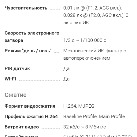
Чувствительность
0.01 лк @ (F1.2, AGC вкл.),
0.028 лк @ (F2.0, AGC вкл.), 0
лк с вкл ИК
Скорость электронного
затвора
1/3 с ~ 1/100 000 с
Режим "день / ночь"
Механический ИК-фильтр с
автопереключением
PIR датчик
Да
WI-FI
Да
Сжатие
Формат видеосжатия
H.264, MJPEG
Профиль сжатия H.264
Baseline Profile, Main Profile
Битрейт видео
32 кб/с ~ 8 Мбит/с