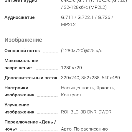
Битрейт аудио
64кб/с (G.711) / 16кб/с (G.726)
/ 32-128кб/с (MP2L2)
Аудиосжатие
G.711 / G.722.1 / G.726 /
MP2L2
Изображение
Основной поток
(1280×720)@25 к/с
Максимальное
разрешение
1280×720
Дополнительный поток
320x240, 352х288, 640x480
Настройки
Насыщенность, Яркость,
изображения
Контраст
Улучшение
изображения
ROI, BLC, 3D DNR, DWDR
Переключение «День /
ночь»
Авто, По расписанию