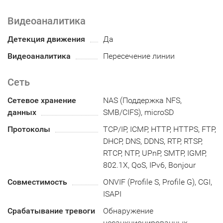
Видеоаналитика
Детекция движения
Да
Видеоаналитика
Пересечение линии
Сеть
Сетевое хранение
NAS (Поддержка NFS,
данных
SMB/CIFS), microSD
Протоколы
TCP/IP, ICMP, HTTP, HTTPS, FTP,
DHCP, DNS, DDNS, RTP, RTSP,
RTCP, NTP, UPnP, SMTP, IGMP,
802.1X, QoS, IPv6, Bonjour
Совместимость
ONVIF (Profile S, Profile G), CGI,
ISAPI
Срабатывание тревоги
Обнаружение
несанкционированных