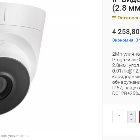
(2.8 мм
Осталось
4 258,80
Экономия:
3 
2Мп уличная
Progressiv
2.8мм; угол
0.01Лк@F2.0
коридорный 
обнаружени
IP67; защит
DC12В±25%/P
 для увеличения