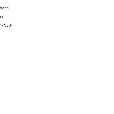
твора
ем
 - 360°