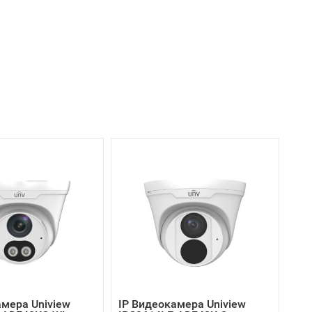
амера Uniview
IP Видеокамера Uniview