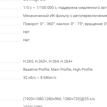
1/3 с ~ 1/100 000 с, поддержка медленного за
Механический ИК-фильтр с автопереключени
Поворот: 0° - 360°; наклон: 0° - 75°; вращение: 0°
Нет
Нет
H.265, H.265+, H.264, H.264+
Baseline Profile, Main Profile, High Profile
32 кб/с ~ 8 Мбит/с
(1920×1080,1280х960, 1280×720)@25 к/с
1920×1080