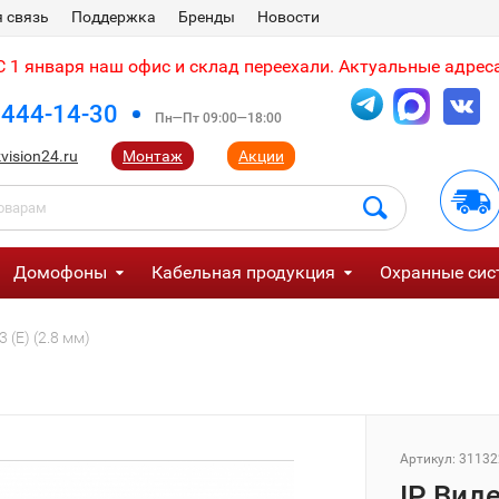
 связь
Поддержка
Бренды
Новости
 1 января наш офис и склад переехали. Актуальные адреса
 444-14-30
Пн—Пт 09:00—18:00
vision24.ru
Монтаж
Акции
Домофоны
Кабельная продукция
Охранные сис
 (E) (2.8 мм)
Артикул:
31132
IP Вид