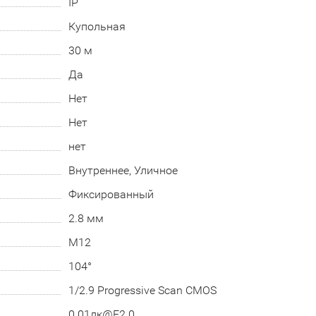
IP
Купольная
30 м
Да
Нет
Нет
нет
Внутреннее, Уличное
Фиксированный
2.8 мм
М12
104°
1/2.9 Progressive Scan CMOS
0.01лк@F2.0