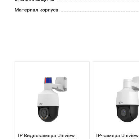
Материал корпуса
IP Видеокамера Uniview
IP-камера Uniview