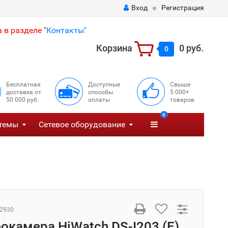
Вход
Регистрация
 в разделе "
Контакты"
Корзина
0 руб.
0
Бесплатная
Доступные
Свыше
доставка от
способы
5 000+
50 000 руб.
оплаты
товаров
6
темы
Сетевое оборудование
2930
еокамера HiWatch DS-I203 (E)