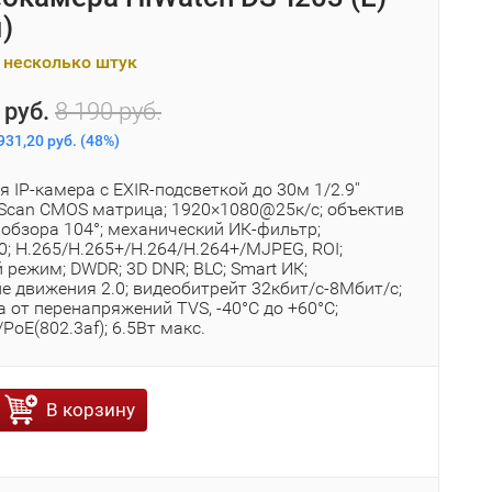
)
 несколько штук
 руб.
8 190 руб.
931,20 руб.
(
48%
)
 IP-камера с EXIR-подсветкой до 30м 1/2.9''
e Scan CMOS матрица; 1920×1080@25к/с; объектив
 обзора 104°; механический ИК-фильтр;
; H.265/H.265+/H.264/H.264+/MJPEG, ROI;
режим; DWDR; 3D DNR; BLC; Smart ИК;
е движения 2.0; видеобитрейт 32кбит/с-8Мбит/с;
а от перенапряжений TVS, -40°C до +60°C;
oE(802.3af); 6.5Вт макс.
В корзину