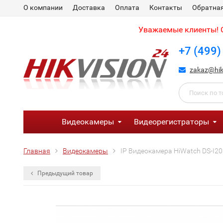
О компании
Доставка
Оплата
Контакты
Обратная
Уважаемые клиенты! С
+7 (499)
zakaz@hik
Видеокамеры
Видеорегистраторы
Главная
Видеокамеры
IP Видеокамера HiWatch DS-I203
Предыдущий товар