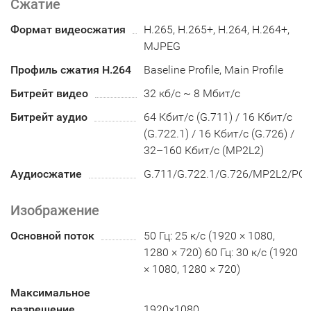
Сжатие
Формат видеосжатия
H.265, H.265+, H.264, H.264+,
MJPEG
Профиль сжатия H.264
Baseline Profile, Main Profile
Битрейт видео
32 кб/с ~ 8 Мбит/с
Битрейт аудио
64 Кбит/с (G.711) / 16 Кбит/с
(G.722.1) / 16 Кбит/с (G.726) /
32–160 Кбит/с (MP2L2)
Аудиосжатие
G.711/G.722.1/G.726/MP2L2/PC
Изображение
Основной поток
50 Гц: 25 к/с (1920 × 1080,
1280 × 720) 60 Гц: 30 к/с (1920
× 1080, 1280 × 720)
Максимальное
разрешение
1920×1080