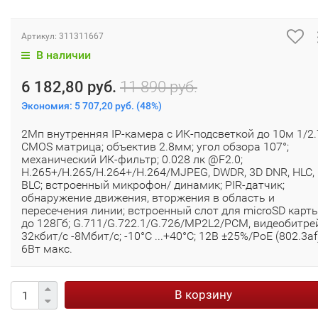
Артикул:
311311667
В наличии
6 182,80 руб.
11 890 руб.
Экономия:
5 707,20 руб.
(
48%
)
2Мп внутренняя IP-камера c ИК-подсветкой до 10м 1/2.7
CMOS матрица; объектив 2.8мм; угол обзора 107°;
механический ИК-фильтр; 0.028 лк @F2.0;
H.265+/H.265/H.264+/H.264/MJPEG, DWDR, 3D DNR, HLC,
BLC; встроенный микрофон/ динамик; PIR-датчик;
обнаружение движения, вторжения в область и
пересечения линии; встроенный слот для microSD карт
до 128Гб; G.711/G.722.1/G.726/MP2L2/PCM, видеобитре
32кбит/с -8Мбит/с; -10°C ...+40°C; 12В ±25%/PoE (802.3af)
6Вт макс.
В корзину