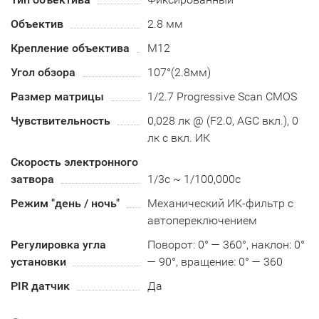
Объектив
2.8 мм
Крепление объектива
М12
Угол обзора
107°(2.8мм)
Размер матрицы
1/2.7 Progressive Scan CMOS
Чувствительность
0,028 лк @ (F2.0, AGC вкл.), 0
лк с вкл. ИК
Скорость электронного
затвора
1/3с ~ 1/100,000с
Режим "день / ночь"
Механический ИК-фильтр с
автопереключением
Регулировка угла
Поворот: 0° — 360°, наклон: 0°
установки
— 90°, вращение: 0° — 360
PIR датчик
Да