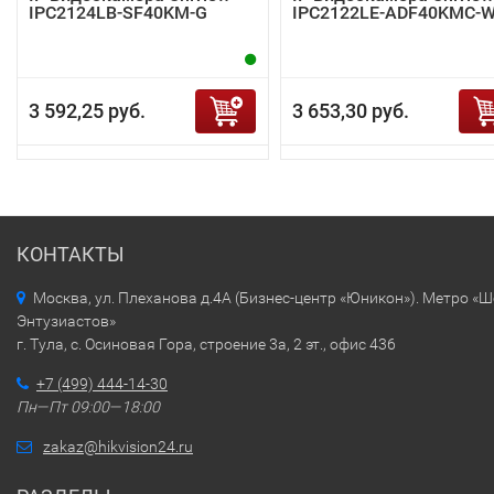
IPC2124LB-SF40KM-G
IPC2122LE-ADF40KMC-
3 592,25 руб.
3 653,30 руб.
КОНТАКТЫ
Москва, ул. Плеханова д.4А (Бизнес-центр «Юникон»). Метро «
Энтузиастов»
г. Тула, с. Осиновая Гора, строение 3а, 2 эт., офис 436
+7 (499) 444-14-30
Пн—Пт 09:00—18:00
zakaz@hikvision24.ru