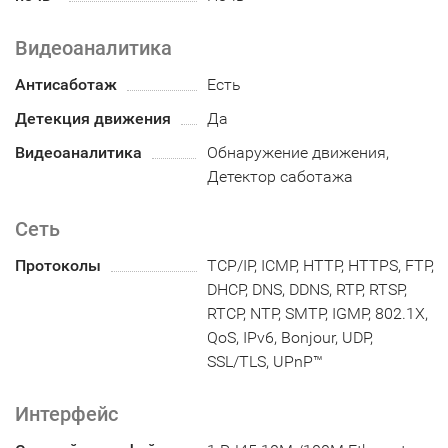
Видеоаналитика
Антисаботаж
Есть
Детекция движения
Да
Видеоаналитика
Обнаружение движения,
Детектор саботажа
Сеть
Протоколы
TCP/IP, ICMP, HTTP, HTTPS, FTP,
DHCP, DNS, DDNS, RTP, RTSP,
RTCP, NTP, SMTP, IGMP, 802.1X,
QoS, IPv6, Bonjour, UDP,
SSL/TLS, UPnP™
Интерфейс