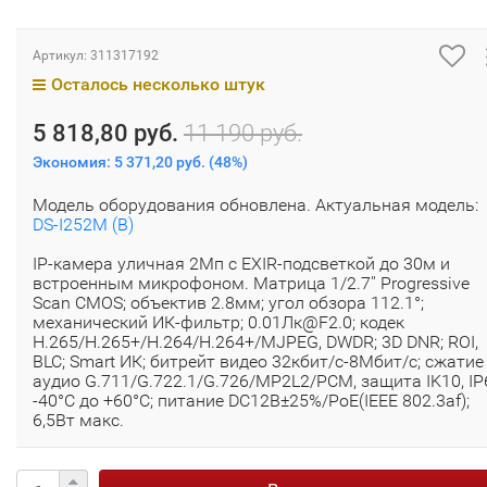
Артикул:
311317192
Осталось несколько штук
5 818,80 руб.
11 190 руб.
Экономия:
5 371,20 руб.
(
48%
)
Модель оборудования обновлена. Актуальная модель:
DS-I252M (B)
IP-камера уличная 2Мп с EXIR-подсветкой до 30м и
встроенным микрофоном. Матрица 1/2.7'' Progressive
Scan CMOS; объектив 2.8мм; угол обзора 112.1°;
механический ИК-фильтр; 0.01Лк@F2.0; кодек
H.265/H.265+/H.264/H.264+/MJPEG, DWDR; 3D DNR; ROI,
BLC; Smart ИК; битрейт видео 32кбит/с-8Мбит/с; сжатие
аудио G.711/G.722.1/G.726/MP2L2/PCM, защита IK10, IP
-40°C до +60°C; питание DC12В±25%/PoE(IEEE 802.3af);
6,5Вт макс.