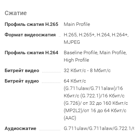
Сжатие
Профиль сжатия H.265
Main Profile
Формат видеосжатия
H.265, H.265+, H.264, H.264+,
MJPEG
Профиль сжатия H.264
Baseline Profile, Main Profile,
High Profile
Битрейт видео
32 Кбит/с - 8 Мбит/с
Битрейт аудио
64 Кбит/с
(G.711ulaw/G.711alaw)/16
Кбит/с (G.722.1)/16 Кбит/с
(G.726)/ от 32 до 160 Кбит/с
(MP2L2)/от 16 до 64 Кбит/с
(AAC)
Аудиосжатие
G.711ulaw/G.711alaw/G.722.1/