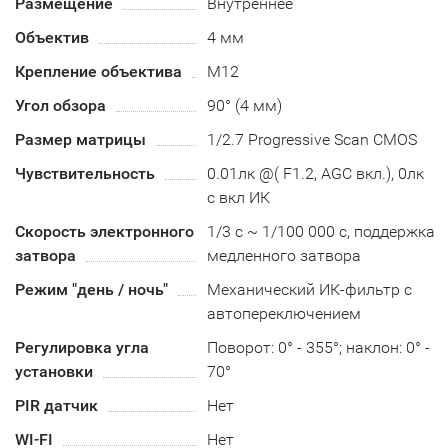
Размещение
Внутреннее
Объектив
4 мм
Крепление объектива
М12
Угол обзора
90° (4 мм)
Размер матрицы
1/2.7 Progressive Scan CMOS
Чувствительность
0.01лк @( F1.2, AGC вкл.), 0лк
с вкл ИК
Скорость электронного
1/3 с ~ 1/100 000 с, поддержка
затвора
медленного затвора
Режим "день / ночь"
Механический ИК-фильтр с
автопереключением
Регулировка угла
Поворот: 0° - 355°; наклон: 0° -
установки
70°
PIR датчик
Нет
WI-FI
Нет