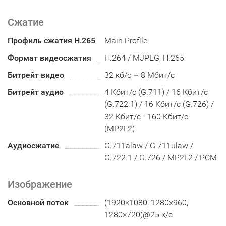
Сжатие
Профиль сжатия H.265
Main Profile
Формат видеосжатия
H.264 / MJPEG, H.265
Битрейт видео
32 кб/с ~ 8 Мбит/с
Битрейт аудио
4 Кбит/с (G.711) / 16 Кбит/с
(G.722.1) / 16 Кбит/с (G.726) /
32 Кбит/с - 160 Кбит/с
(MP2L2)
Аудиосжатие
G.711alaw / G.711ulaw /
G.722.1 / G.726 / MP2L2 / PCM
Изображение
Основной поток
(1920×1080, 1280х960,
1280×720)@25 к/с