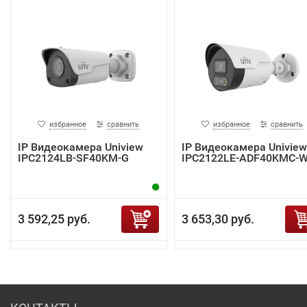
избранное
сравнить
избранное
сравнить
IP Видеокамера Uniview
IP Видеокамера Uniview
IPC2124LB-SF40KM-G
IPC2122LE-ADF40KMC-
3 592,25 руб.
3 653,30 руб.