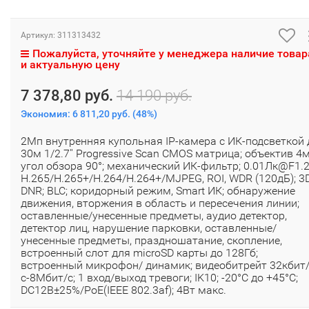
Артикул:
311313432
Пожалуйста, уточняйте у менеджера наличие товар
и актуальную цену
7 378,80 руб.
14 190 руб.
Экономия:
6 811,20 руб.
(
48%
)
2Мп внутренняя купольная IP-камера с ИК-подсветкой 
30м 1/2.7'' Progressive Scan CMOS матрица; объектив 4
угол обзора 90°; механический ИК-фильтр; 0.01Лк@F1.2
H.265/H.265+/H.264/H.264+/MJPEG, ROI, WDR (120дБ); 3
DNR; BLC; коридорный режим, Smart ИК; обнаружение
движения, вторжения в область и пересечения линии;
оставленные/унесенные предметы, аудио детектор,
детектор лиц, нарушение парковки, оставленные/
унесенные предметы, праздношатание, скопление,
встроенный слот для microSD карты до 128Гб;
встроенный микрофон/ динамик; видеобитрейт 32кбит
с-8Мбит/с; 1 вход/выход тревоги; IK10; -20°C до +45°C;
DC12В±25%/PoE(IEEE 802.3af); 4Вт макс.