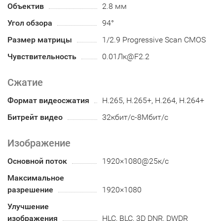
Объектив
2.8 мм
Угол обзора
94°
Размер матрицы
1/2.9 Progressive Scan CMOS
Чувствительность
0.01Лк@F2.2
Сжатие
Формат видеосжатия
H.265, H.265+, H.264, H.264+
Битрейт видео
32кбит/с-8Мбит/с
Изображение
Основной поток
1920×1080@25к/с
Максимальное
разрешение
1920×1080
Улучшение
изображения
HLC, BLC, 3D DNR, DWDR