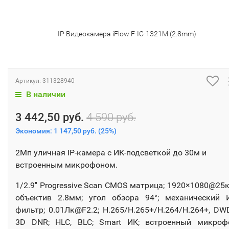
IP Видеокамера iFlow F-IC-1321M (2.8mm)
Артикул:
311328940
В наличии
3 442,50 руб.
4 590 руб.
Экономия:
1 147,50 руб.
(
25%
)
2Мп уличная IP-камера с ИК-подсветкой до 30м и
встроенным микрофоном.
1/2.9'' Progressive Scan CMOS матрица; 1920×1080@25к
объектив 2.8мм; угол обзора 94°; механический 
фильтр; 0.01Лк@F2.2; H.265/H.265+/H.264/H.264+, DW
3D DNR; HLC, BLC; Smart ИК; встроенный микроф