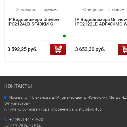
избранное
сравнить
избранное
сравнить
IP Видеокамера Uniview
IP Видеокамера Uniview
IPC2124LB-SF40KM-G
IPC2122LE-ADF40KMC-
3 592,25 руб.
3 653,30 руб.
КОНТАКТЫ
Москва, ул. Плеханова д.4А (Бизнес-центр «Юникон»). Метро «
Энтузиастов»
г. Тула, с. Осиновая Гора, строение 3а, 2 эт., офис 436
+7 (499) 444-14-30
Пн—Пт 09:00—18:00