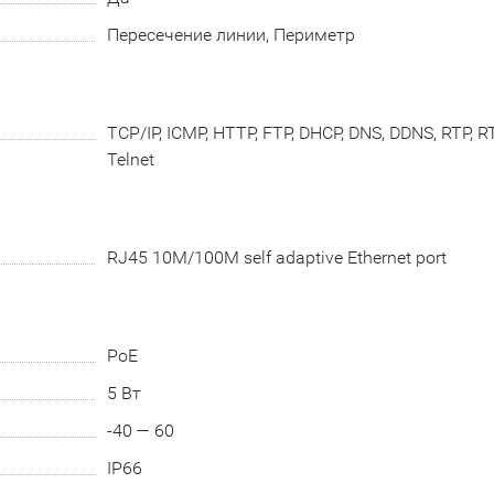
Пересечение линии, Периметр
TCP/IP, ICMP, HTTP, FTP, DHCP, DNS, DDNS, RTP, R
Telnet
RJ45 10M/100M self adaptive Ethernet port
PoE
5 Вт
-40 — 60
IP66