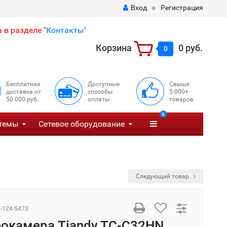
Вход
Регистрация
 в разделе "
Контакты"
Корзина
0 руб.
0
Бесплатная
Доступные
Свыше
доставка от
способы
5 000+
50 000 руб.
оплаты
товаров
6
темы
Сетевое оборудование
Следующий товар
L-124-5473
еокамера Tiandy TC-C32HN