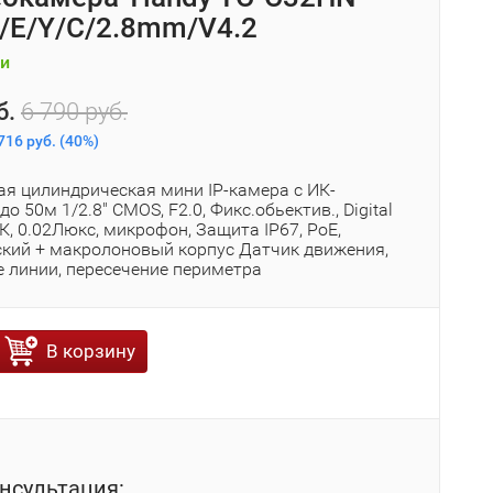
3/E/Y/C/2.8mm/V4.2
и
б.
6 790 руб.
716 руб.
(
40%
)
ая цилиндрическая мини IP-камера с ИК-
до 50м 1/2.8" CMOS, F2.0, Фикс.обьектив., Digital
, 0.02Люкс, микрофон, Защита IP67, PoE,
кий + макролоновый корпус Датчик движения,
е линии, пересечение периметра
В корзину
нсультация: