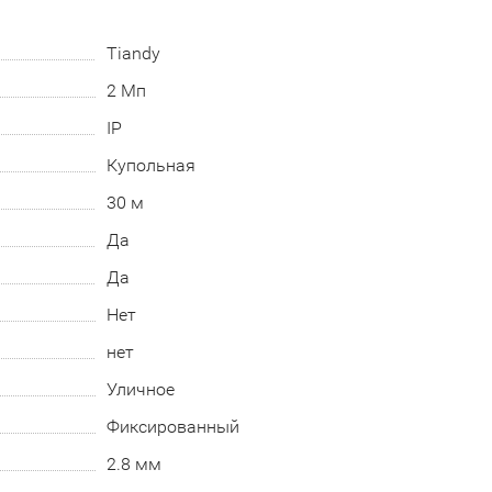
Tiandy
2 Мп
IP
Купольная
30 м
Да
Да
Нет
нет
Уличное
Фиксированный
2.8 мм