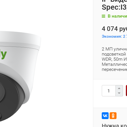
Spec:I
В наличи
4 074 ру
Экономия:
2 
2 МП уличн
подсветкой 
WDR, 50m ИК
Металличес
пересечени
Нужна ко