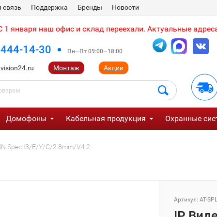
 связь
Поддержка
Бренды
Новости
 1 января наш офис и склад переехали. Актуальные адреса
 444-14-30
Пн—Пт 09:00—18:00
vision24.ru
Монтаж
Акции
Домофоны
Кабельная продукция
Охранные сис
HN Spec:I3/E/Y/C/2.8mm/V4.2
Артикул:
AT-SP
IP Вид