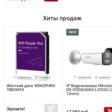
Хиты продаж
NEW!
избранное
сравнить
избранное
сравнить
Жёсткий диск WD62PURX-
IP Видеокамера Hikvisi
78B2MY0
DS-2CD2643G2-LIZS2U (2
12mm)
Звоните!
17 083 руб.