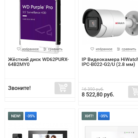
избранное
сравнить
избранное
сравнить
Жёсткий диск WD62PURX-
IP Видеокамера HiWatc
64B2MY0
IPC-B022-G2/U (2.8 мм)
Звоните!
16 390 руб.
8 522,80 руб.
NEW!
-35%
ХИТ!
-35%