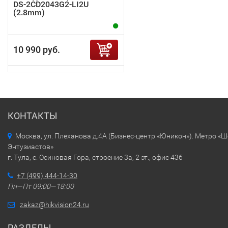
DS-2CD2043G2-LI2U
(2.8mm)
10 990 руб.
КОНТАКТЫ
Москва, ул. Плеханова д.4А (Бизнес-центр «Юникон»). Метро «
Энтузиастов»
г. Тула, с. Осиновая Гора, строение 3а, 2 эт., офис 436
+7 (499) 444-14-30
Пн—Пт 09:00—18:00
zakaz@hikvision24.ru
РАЗДЕЛЫ