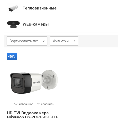
Тепловизионные
WEB-камеры
Сортировать по:
Фильтры
-50%
избранное
сравнить
HD-TVI Видеокамера
Hikvision DS-2CE16D3T-ITF