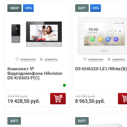
NEW!
-35%
ХИТ!
-35%
избранное
сравнить
избранное
сравнить
Комплект IP
DS-KH6320-LE1/White(B)
Видеодомофона Hikvision
DS-KIS603-P(C)
29 890 руб.
13 790 руб.
19 428,50 руб.
8 963,50 руб.
ХИТ!
ХИТ!