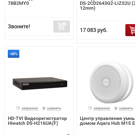
78B2MY0
DS-2CD2643G2-LIZS2U (2
12mm)
Звоните!
17 083 руб.
-48%
избранное
сравнить
избранное
сравнить
HD-TVI Видеорегистратор
Центр управления умн
Hiwatch DS-H216UA(F)
домом Aqara Hub M1S 