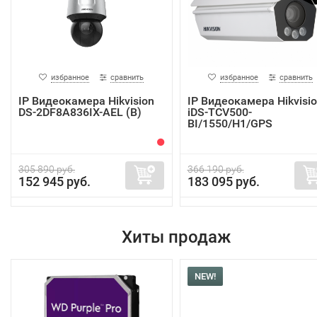
избранное
сравнить
избранное
сравнить
IP Видеокамера Hikvision
IP Видеокамера Hikvisi
DS-2DF8A836IX-AEL (B)
iDS-TCV500-
BI/1550/H1/GPS
305 890 руб.
366 190 руб.
152 945 руб.
183 095 руб.
Хиты продаж
NEW!