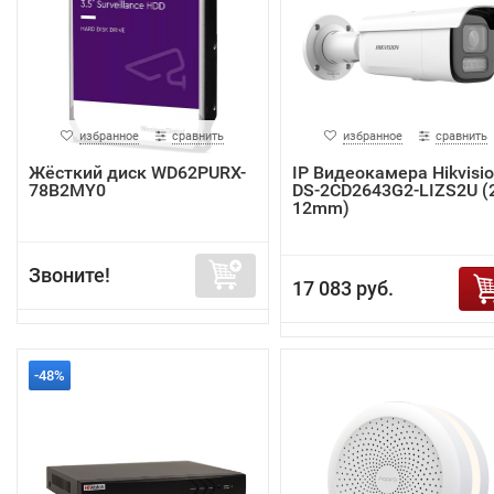
избранное
сравнить
избранное
сравнить
Жёсткий диск WD62PURX-
IP Видеокамера Hikvisi
78B2MY0
DS-2CD2643G2-LIZS2U (2
12mm)
Звоните!
17 083 руб.
-48%