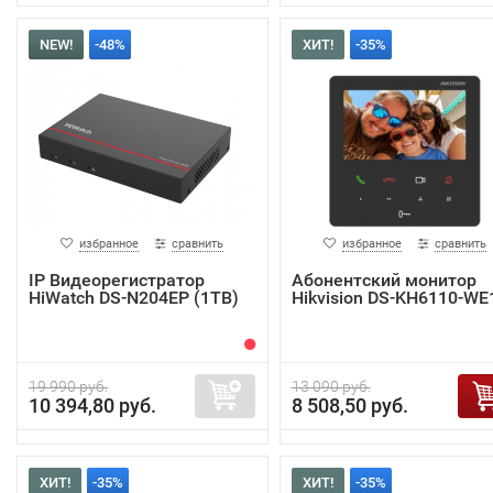
NEW!
-48%
ХИТ!
-35%
избранное
сравнить
избранное
сравнить
IP Видеорегистратор
Абонентский монитор
HiWatch DS-N204EP (1TB)
Hikvision DS-KH6110-WE
19 990 руб.
13 090 руб.
10 394,80 руб.
8 508,50 руб.
ХИТ!
-35%
ХИТ!
-35%