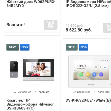
Жёсткий диск WD62PURX-
IP Видеокамера HiWatc
64B2MY0
IPC-B022-G2/U (2.8 мм)
Звоните!
16 390 руб.
8 522,80 руб.
NEW!
-35%
ХИТ!
-35%
избранное
сравнить
избранное
сравнить
Комплект IP
DS-KH6320-LE1/White(B)
Видеодомофона Hikvision
DS-KIS603-P(C)