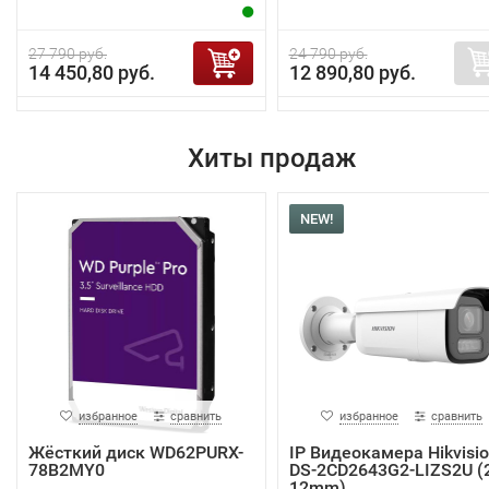
27 790 руб.
24 790 руб.
14 450,80 руб.
12 890,80 руб.
Хиты продаж
NEW!
избранное
сравнить
избранное
сравнить
Жёсткий диск WD62PURX-
IP Видеокамера Hikvisi
78B2MY0
DS-2CD2643G2-LIZS2U (2
12mm)