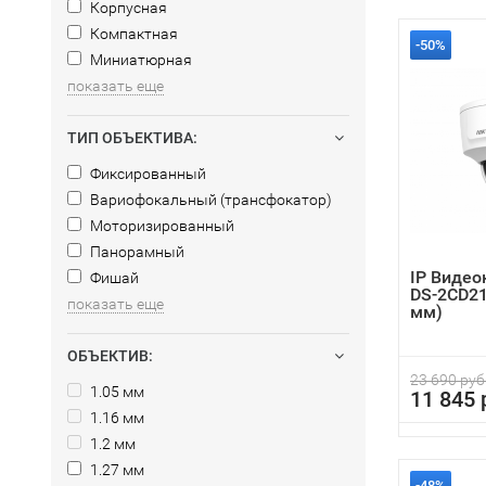
Корпусная
Компактная
-50%
Миниатюрная
показать еще
ТИП ОБЪЕКТИВА:
Фиксированный
Вариофокальный (трансфокатор)
Моторизированный
Панорамный
IP Видео
Фишай
DS-2CD21
показать еще
мм)
ОБЪЕКТИВ:
23 690 руб
1.05 мм
11 845 
1.16 мм
1.2 мм
1.27 мм
-48%