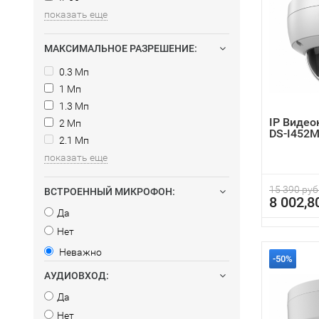
показать еще
МАКСИМАЛЬНОЕ РАЗРЕШЕНИЕ:
0.3 Мп
1 Мп
1.3 Мп
IP Видео
2 Мп
DS-I452M
2.1 Мп
показать еще
15 390 руб
ВСТРОЕННЫЙ МИКРОФОН:
8 002,8
Да
Нет
Неважно
-50%
АУДИОВХОД:
Да
Нет