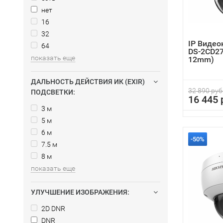
нет
16
32
IP Видео
64
DS-2CD27
показать еще
12mm)
ДАЛЬНОСТЬ ДЕЙСТВИЯ ИК (EXIR)
32 890 руб
ПОДСВЕТКИ:
16 445 
3 м
5 м
6 м
-50%
7.5 м
8 м
показать еще
УЛУЧШЕНИЕ ИЗОБРАЖЕНИЯ:
2D DNR
DNR