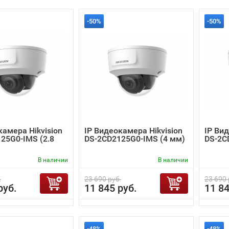
-50%
-50%
камера Hikvision
IP Видеокамера Hikvision
IP Вид
25G0-IMS (2.8
DS-2CD2125G0-IMS (4 мм)
DS-2C
В наличии
В наличии
.
23 690 руб.
23 690 
руб.
11 845 руб.
11 84
-48%
-48%