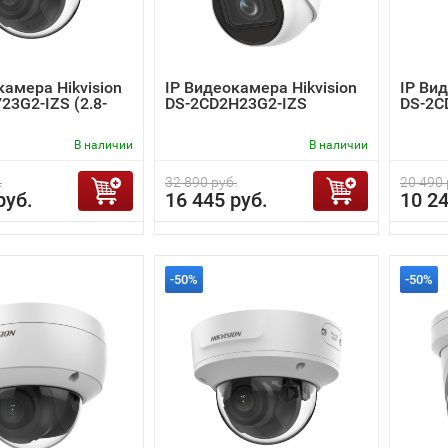
камера Hikvision
IP Видеокамера Hikvision
IP Вид
23G2-IZS (2.8-
DS-2CD2H23G2-IZS
DS-2C
В наличии
В наличии
.
32 890 руб.
20 490 
руб.
16 445 руб.
10 24
-50%
-50%