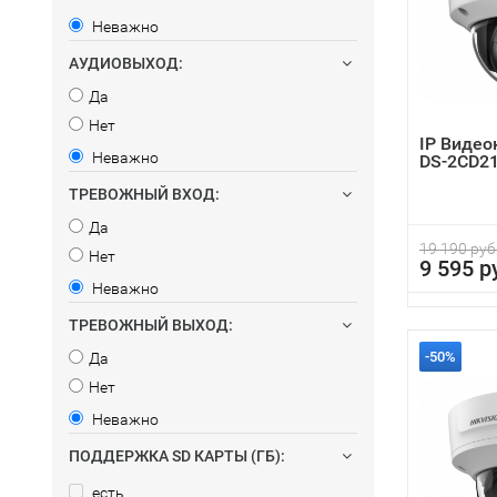
Неважно
АУДИОВЫХОД:
Да
Нет
IP Видео
Неважно
DS-2CD21
ТРЕВОЖНЫЙ ВХОД:
Да
19 190 руб
Нет
9 595 р
Неважно
ТРЕВОЖНЫЙ ВЫХОД:
-50%
Да
Нет
Неважно
ПОДДЕРЖКА SD КАРТЫ (ГБ):
есть