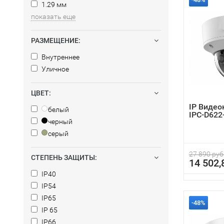
1.29 мм
показать еще
РАЗМЕЩЕНИЕ:
Внутреннее
Уличное
ЦВЕТ:
IP Видео
белый
IPC-D622
черный
серый
27 890 руб
СТЕПЕНЬ ЗАЩИТЫ:
14 502,
IP40
IP54
IP65
-48%
IP 65
IP66