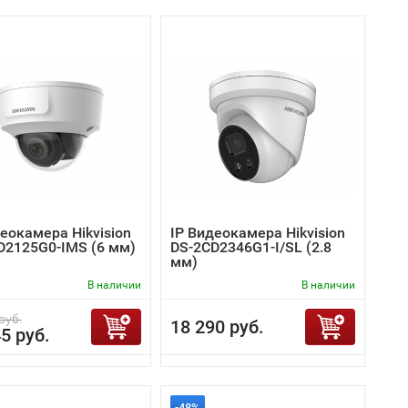
еокамера Hikvision
IP Видеокамера Hikvision
D2125G0-IMS (6 мм)
DS-2CD2346G1-I/SL (2.8
мм)
В наличии
В наличии
руб.
18 290 руб.
5 руб.
-48%