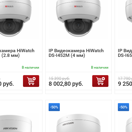
камера HiWatch
IP Видеокамера HiWatch
IP Ви
 (2.8 мм)
DS-I452M (4 мм)
DS-I6
В наличии
В наличии
.
15 390 руб.
17 790 
0 руб.
8 002,80 руб.
9 250
-50%
-50%