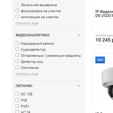
Зональная выдержка
фокусировка на участке
IP Видео
DS-2CD21
экспозиция на участке
показать еще
ВИДЕОАНАЛИТИКА:
20 490 руб
10 245 
Коридорный режим
Аудиодетектор
Оставленные / унесенные предметы
-50%
Детектор лиц
Скопление
показать еще
ПИТАНИЕ:
DC 12В
PoE
PoE+
AC 24