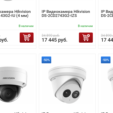
камера Hikvision
IP Видеокамера Hikvision
IP Вид
43G2-IU (4 мм)
DS-2CD2743G2-IZS
DS-2C
В наличии
В наличии
.
34 890 руб.
34 890 
руб.
17 445 руб.
17 44
-50%
-50%