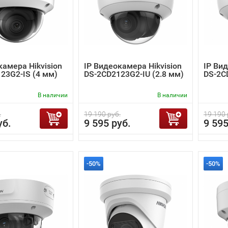
камера Hikvision
IP Видеокамера Hikvision
IP Вид
23G2-IS (4 мм)
DS-2CD2123G2-IU (2.8 мм)
DS-2C
В наличии
В наличии
.
19 190 руб.
19 190 
уб.
9 595 руб.
9 595
-50%
-50%