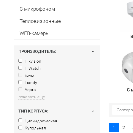
С микрофоном
Тепловизионные
WEB-камеры
В
ПРОИЗВОДИТЕЛЬ:
Hikvision
HiWatch
Ezviz
Tiandy
С 
Aqara
показать еще
Сортиро
ТИП КОРПУСА:
Цилиндрическая
1
2
Купольная