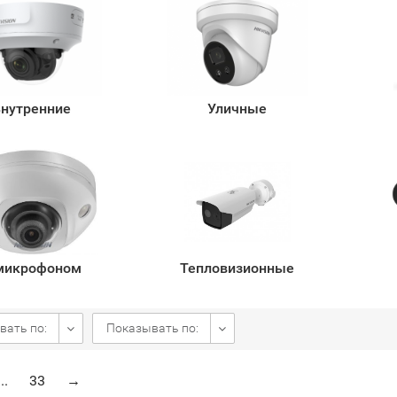
нутренние
Уличные
микрофоном
Тепловизионные
вать по:
Показывать по:
...
33
→