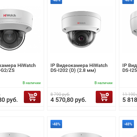
камера HiWatch
IP Видеокамера HiWatch
IP Ви
-G2/ZS
DS-I202 (D) (2.8 мм)
DS-I2
В наличии
В наличии
.
8 790 руб.
11 190 
80 руб.
4 570,80 руб.
5 818
-48%
-48%