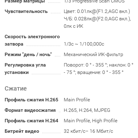
Размер матрицы
1/3 Progressive Scan CMOS
Чувствительность
Цвет: 0.01лк@(F1.2,AGC вкл.)
Ч/Б: 0.028лк@(F2.0,AGC вкл.),
0лк с ИК
Скорость электронного
затвора
1/3с ~ 1/100,000с
Режим "день / ночь"
Механический ИК-фильтр
Регулировка угла
Поворот: 0 ° - 355 °; наклон: 0 °
установки
- 75 °; вращение: 0 ° - 355 °
Сжатие
Профиль сжатия H.265
Main Profile
Формат видеосжатия
H.265, H.264, MJPEG
Профиль сжатия H.264
Main Profile, High Profile
Битрейт видео
32 кбит/с– 16 Мбит/с