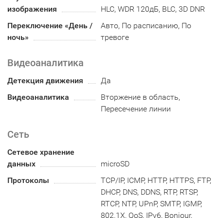
изображения
HLC, WDR 120дБ, BLC, 3D DNR
Переключение «День /
Авто, По расписанию, По
ночь»
тревоге
Видеоаналитика
Детекция движения
Да
Видеоаналитика
Вторжение в область,
Пересечение линии
Сеть
Сетевое хранение
данных
microSD
Протоколы
TCP/IP, ICMP, HTTP, HTTPS, FTP,
DHCP, DNS, DDNS, RTP, RTSP,
RTCP, NTP, UPnP, SMTP, IGMP,
802.1X, QoS, IPv6, Bonjour,