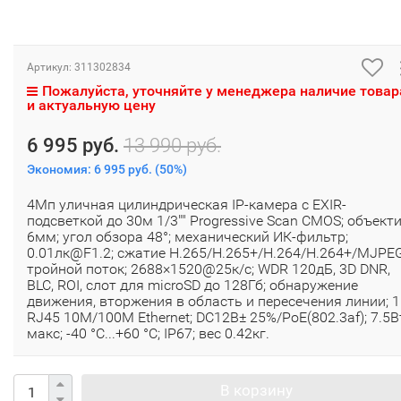
Артикул:
311302834
Пожалуйста, уточняйте у менеджера наличие товар
и актуальную цену
6 995 руб.
13 990 руб.
Экономия:
6 995 руб.
(
50%
)
4Мп уличная цилиндрическая IP-камера с EXIR-
подсветкой до 30м 1/3"" Progressive Scan CMOS; объект
6мм; угол обзора 48°; механический ИК-фильтр;
0.01лк@F1.2; сжатие H.265/H.265+/H.264/H.264+/MJPEG
тройной поток; 2688×1520@25к/с; WDR 120дБ, 3D DNR,
BLC, ROI, слот для microSD до 128Гб; обнаружение
движения, вторжения в область и пересечения линии; 1
RJ45 10M/100M Ethernet; DC12В± 25%/PoE(802.3af); 7.5В
макс; -40 °C...+60 °C; IP67; вес 0.42кг.
В корзину