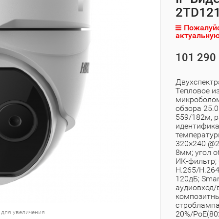
2TD121
Пожалуйс
актуальную
101 290 
Двухспектра
Тепловое и
микроболом
обзора 25.0
559/182м, 
идентифика
температуры
320×240 @25
8мм; угол о
ИК-фильтр;
H.265/H.26
120дБ; Smar
аудиовход/в
композитны
строблампа
 для увеличения
20%/PoE(802.