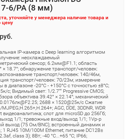
7-6/PA (8 мм)
та, уточняйте у менеджера наличие товара и
 цену
руб.
льная IP-камера с Deep learning алгоритмом
злучение: неохлаждаемый
етрический сенсор; 6.2мм@F1.1; область
° × 18.7°; обнаружение транспорт/человек:
распознавание транспорт/человек: 140/46м,
ция транспорт/человек: 70/23м; измерение
 в диапазоне -20°C - +150°C с точностью ±8°C;
к/с; Видимый свет: 1/2.7"" Progressive CMOS;
бзора объектива 39.42° × 22.14°; механический
 0.0176лк@F2.25; 2688 × 1520@25к/с Сжатие
4/MJPEG,H.265+,H.264+; AGC, DDE, 3DDNR, WDR
t видеоаналитика; слот для microSD до 256Гб;
ыход 1/1; тревожные вход/выход 1/1; 1Vp-p
й выход (75 Ом/BNC); встроенный динамик и
; 1 RJ45 10M/100M Ethernet; питание DC12В±
3af, class 3); 8Вт; -40 °C...+65 °C; IP66;