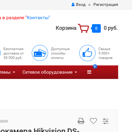
Вход
Регистрация
 в разделе "
Контакты"
Корзина
0 руб.
0
Бесплатная
Доступные
Свыше
доставка от
способы
5 000+
50 000 руб.
оплаты
товаров
6
темы
Сетевое оборудование
0849
еокамера Hikvision DS-