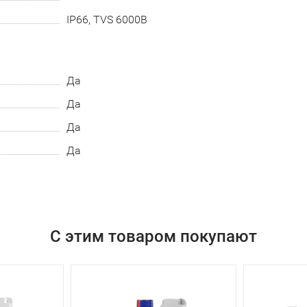
IP66, TVS 6000В
Да
Да
Да
Да
С этим товаром покупают