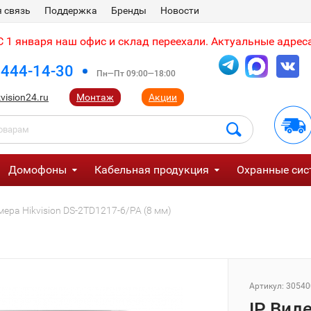
 связь
Поддержка
Бренды
Новости
 1 января наш офис и склад переехали. Актуальные адреса
 444-14-30
Пн—Пт 09:00—18:00
vision24.ru
Монтаж
Акции
Домофоны
Кабельная продукция
Охранные сис
мера Hikvision DS-2TD1217-6/PA (8 мм)
Артикул:
30540
IP Вид