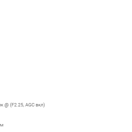
лк @ (F2.25, AGC вкл)
ем