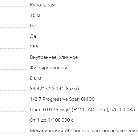
Купольная
15 м
Нет
Да
256
Внутреннее, Уличное
Фиксированный
8 мм
39.42° × 22.14° (8 мм)
1/2.7 Progressive Scan CMOS
Цвет: 0.0176 лк @ (F2.25, AGC вкл); ч/б: 0.0035 
От 1 до 1/100,000 с
Механический ИК-фильтр с автопереключени