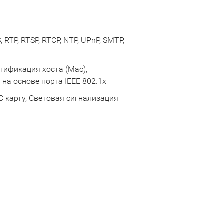
 RTP, RTSP, RTCP, NTP, UPnP, SMTP,
тификация хоста (Mac),
на основе порта IEEE 802.1x
 карту, Световая сигнализация