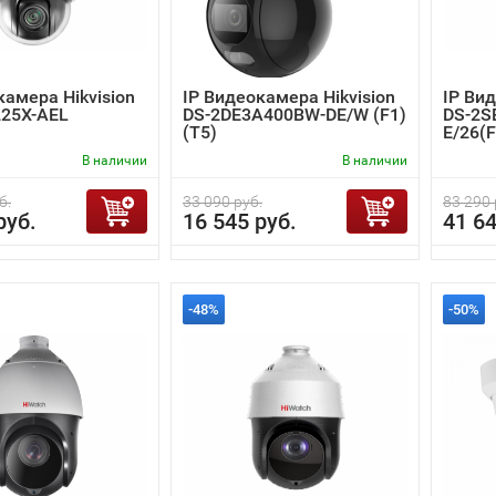
камера Hikvision
IP Видеокамера Hikvision
IP Вид
225X-AEL
DS-2DE3A400BW-DE/W (F1)
DS-2S
(T5)
E/26(F
В наличии
В наличии
б.
33 090 руб.
83 290 
руб.
16 545 руб.
41 64
-48%
-50%