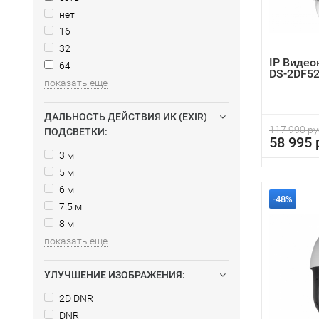
нет
16
32
IP Видео
64
DS-2DF5
показать еще
ДАЛЬНОСТЬ ДЕЙСТВИЯ ИК (EXIR)
117 990 ру
ПОДСВЕТКИ:
58 995 
3 м
5 м
6 м
-48%
7.5 м
8 м
показать еще
УЛУЧШЕНИЕ ИЗОБРАЖЕНИЯ:
2D DNR
DNR