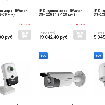
камера HiWatch
IP Видеокамера HiWatch
IP Вид
(5-75 мм)
DS-I225 (4.8-120 мм)
DS-2C
Звоните!
Звоните!
.
36 620 руб.
11 890 
80 руб.
19 042,40 руб.
5 945
-50%
-50%