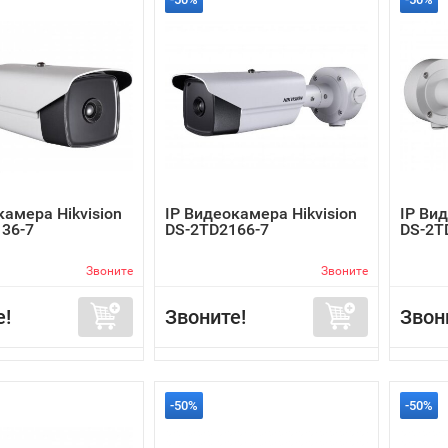
камера Hikvision
IP Видеокамера Hikvision
IP Вид
36-7
DS-2TD2166-7
DS-2T
Звоните
Звоните
е!
Звоните!
Звон
-50%
-50%