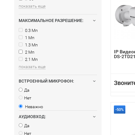
показать еще
МАКСИМАЛЬНОЕ РАЗРЕШЕНИЕ:
0.3 Мп
1 Мп
1.3 Мп
IP Видео
2 Мп
DS-2TD21
2.1 Мп
показать еще
ВСТРОЕННЫЙ МИКРОФОН:
Звонит
Да
Нет
Неважно
-50%
АУДИОВХОД:
Да
Нет