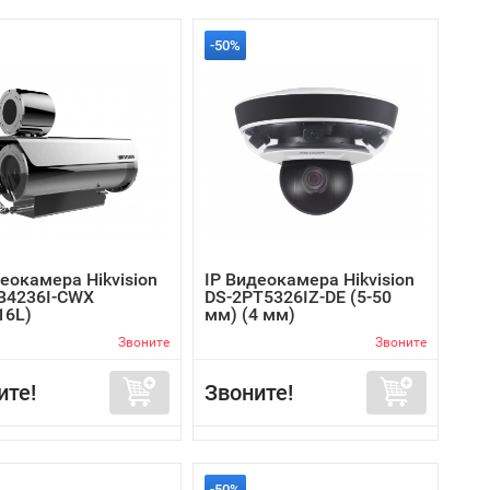
-50%
еокамера Hikvision
IP Видеокамера Hikvision
B4236I-CWX
DS-2PT5326IZ-DE (5-50
16L)
мм) (4 мм)
Звоните
Звоните
ите!
Звоните!
-50%