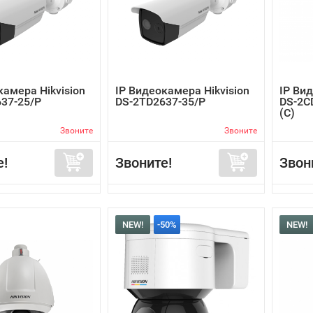
камера Hikvision
IP Видеокамера Hikvision
IP Вид
37-25/P
DS-2TD2637-35/P
DS-2C
(C)
Звоните
Звоните
е!
Звоните!
Звон
NEW!
-50%
NEW!