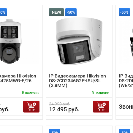
50%
NEW!
-50%
-50%
камера Hikvision
IP Видеокамера Hikvision
IP Вид
C425MWG-E/26
DS-2CD2346G2P-ISU/SL
DS-2D
(2.8MM)
(WE/3
В наличии
В наличии
.
24 990 руб.
Звон
руб.
12 495 руб.
-50%
-50%