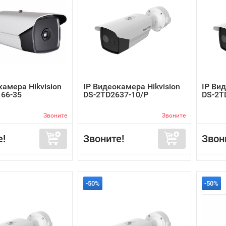
камера Hikvision
IP Видеокамера Hikvision
IP Вид
66-35
DS-2TD2637-10/P
DS-2T
Звоните
Звоните
е!
Звоните!
Звон
-50%
-50%