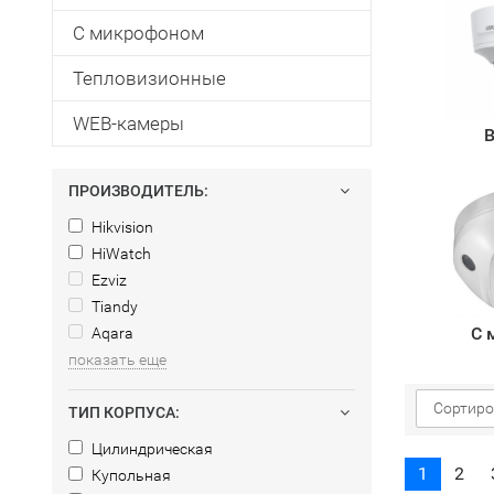
С микрофоном
Тепловизионные
WEB-камеры
В
ПРОИЗВОДИТЕЛЬ:
Hikvision
HiWatch
Ezviz
Tiandy
С 
Aqara
показать еще
Сортиро
ТИП КОРПУСА:
Цилиндрическая
1
2
Купольная