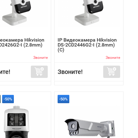
еокамера Hikvision
IP Видеокамера Hikvision
D2426G2-I (2.8mm)
DS-2CD2446G2-I (2.8mm)
(C)
Звоните
Звоните
ите!
Звоните!
-50%
-50%