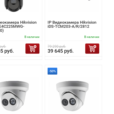
еокамера Hikvision
IP Видеокамера Hikvision
E4C225MWG-
iDS-TCM203-A/R/2812
0)
В наличии
В наличии
руб.
79 290 руб.
5 руб.
39 645 руб.
-50%