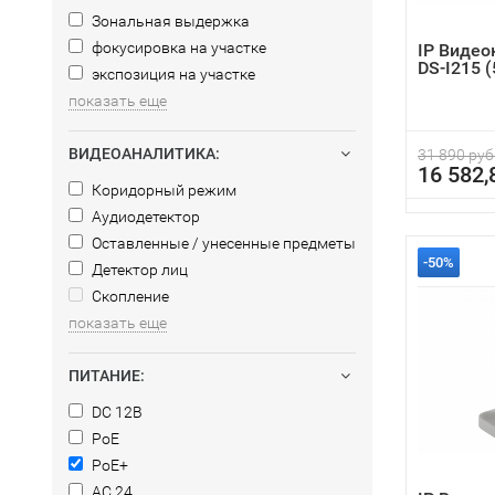
Зональная выдержка
фокусировка на участке
IP Видео
DS-I215 
экспозиция на участке
показать еще
ВИДЕОАНАЛИТИКА:
31 890 руб
16 582,
Коридорный режим
Аудиодетектор
Оставленные / унесенные предметы
-50%
Детектор лиц
Скопление
показать еще
ПИТАНИЕ:
DC 12В
PoE
PoE+
AC 24