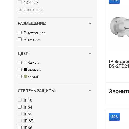
1.29 мм
показать еще
РАЗМЕЩЕНИЕ:
Внутреннее
Уличное
ЦВЕТ:
IP Видео
белый
DS-2TD21
черный
серый
Звонит
СТЕПЕНЬ ЗАЩИТЫ:
IP40
IP54
IP65
-50%
IP 65
IP66