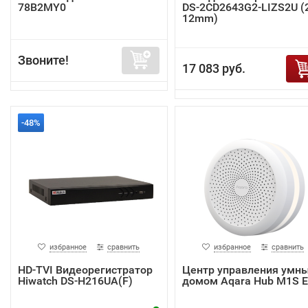
78B2MY0
DS-2CD2643G2-LIZS2U (2
12mm)
Звоните!
17 083 руб.
-48%
избранное
сравнить
избранное
сравнить
HD-TVI Видеорегистратор
Центр управления умн
Hiwatch DS-H216UA(F)
домом Aqara Hub M1S 