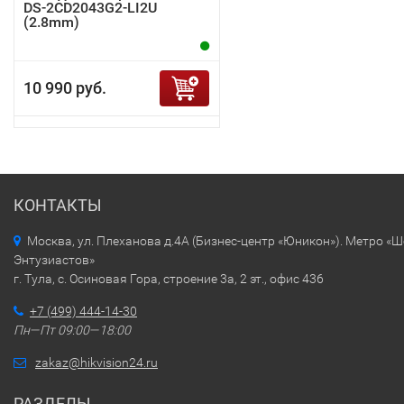
DS-2CD2043G2-LI2U
(2.8mm)
10 990 руб.
КОНТАКТЫ
Москва, ул. Плеханова д.4А (Бизнес-центр «Юникон»). Метро «
Энтузиастов»
г. Тула, с. Осиновая Гора, строение 3а, 2 эт., офис 436
+7 (499) 444-14-30
Пн—Пт 09:00—18:00
zakaz@hikvision24.ru
РАЗДЕЛЫ