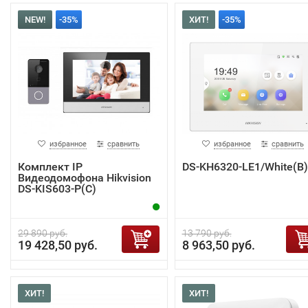
NEW!
-35%
ХИТ!
-35%
избранное
сравнить
избранное
сравнить
Комплект IP
DS-KH6320-LE1/White(B)
Видеодомофона Hikvision
DS-KIS603-P(C)
29 890 руб.
13 790 руб.
19 428,50 руб.
8 963,50 руб.
ХИТ!
ХИТ!