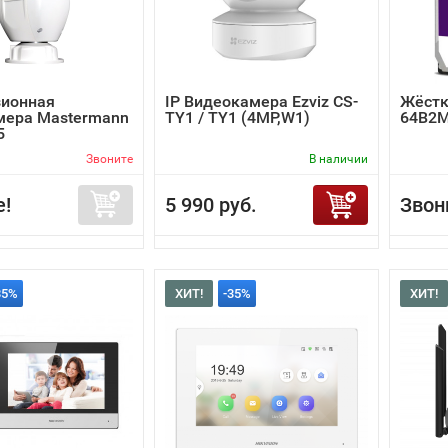
зионная
IP Видеокамера Ezviz CS-
Жёстк
мера Mastermann
TY1 / TY1 (4MP,W1)
64B2
5
Звоните
В наличии
е!
5 990 руб.
Звон
35%
ХИТ!
-35%
ХИТ!