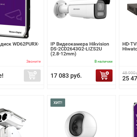
 диск WD62PURX-
IP Видеокамера Hikvision
HD-TV
DS-2CD2643G2-LIZS2U
Hiwat
(2.8-12mm)
Звоните
В наличии
48 990 
е!
17 083 руб.
25 47
ХИТ!