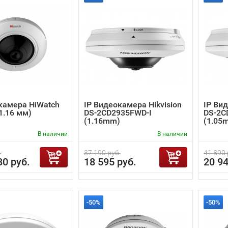
камера HiWatch
IP Видеокамера Hikvision
IP Вид
1.16 мм)
DS-2CD2935FWD-I
DS-2C
(1.16mm)
(1.05
В наличии
В наличии
.
37 190 руб.
41 890 
80 руб.
18 595 руб.
20 94
-50%
-50%