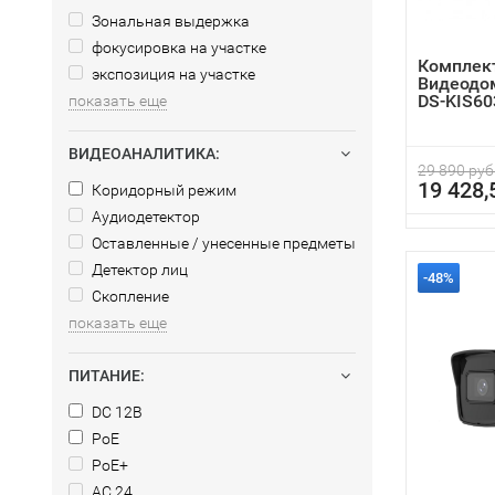
Зональная выдержка
фокусировка на участке
Комплект
экспозиция на участке
Видеодом
DS-KIS60
показать еще
ВИДЕОАНАЛИТИКА:
29 890 руб
19 428,
Коридорный режим
Аудиодетектор
Оставленные / унесенные предметы
Детектор лиц
-48%
Скопление
показать еще
ПИТАНИЕ:
DC 12В
PoE
PoE+
AC 24