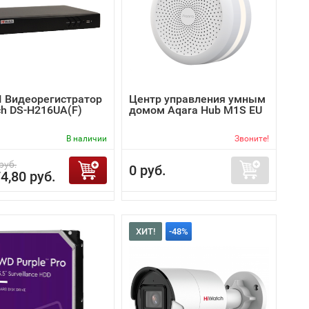
I Видеорегистратор
Центр управления умным
ch DS-H216UA(F)
домом Aqara Hub M1S EU
В наличии
Звоните!
руб.
0 руб.
4,80 руб.
ХИТ!
-48%