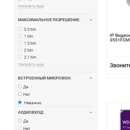
показать еще
МАКСИМАЛЬНОЕ РАЗРЕШЕНИЕ:
0.3 Мп
IP Видео
1 Мп
3551FCM
1.3 Мп
2 Мп
2.1 Мп
показать еще
Звонит
ВСТРОЕННЫЙ МИКРОФОН:
Да
Нет
Неважно
АУДИОВХОД:
Да
Нет