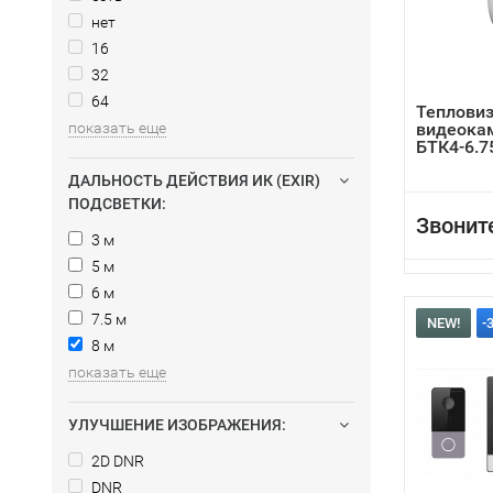
нет
16
32
64
Теплови
показать еще
видеока
БТК4-6.7
ДАЛЬНОСТЬ ДЕЙСТВИЯ ИК (EXIR)
ПОДСВЕТКИ:
Звонит
3 м
5 м
6 м
7.5 м
NEW!
-
8 м
показать еще
УЛУЧШЕНИЕ ИЗОБРАЖЕНИЯ:
2D DNR
DNR