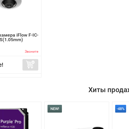
камера iFlow F-IC-
S(1.05mm)
Звоните
е!
Хиты прода
NEW!
-48%