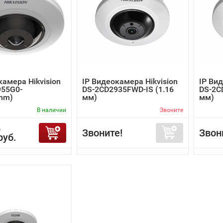
камера Hikvision
IP Видеокамера Hikvision
IP Вид
955G0-
DS-2CD2935FWD-IS (1.16
DS-2C
mm)
мм)
мм)
В наличии
Звоните
.
Звоните!
Звон
руб.