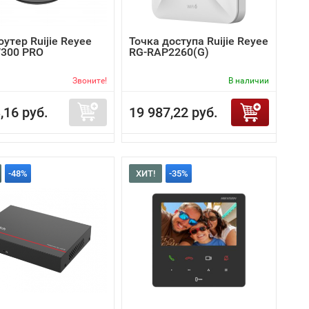
роутер Ruijie Reyee
Точка доступа Ruijie Reyee
300 PRO
RG-RAP2260(G)
Звоните!
В наличии
,16 руб.
19 987,22 руб.
-48%
ХИТ!
-35%