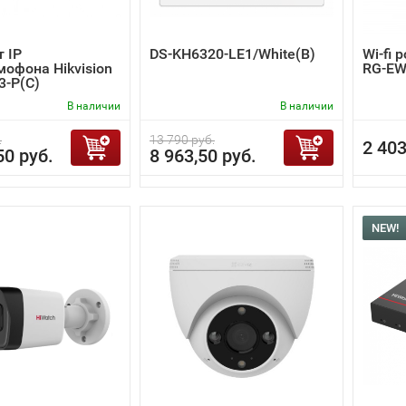
 IP
DS-KH6320-LE1/White(B)
Wi-fi 
офона Hikvision
RG-EW
3-P(C)
В наличии
В наличии
.
13 790 руб.
2 403
50 руб.
8 963,50 руб.
NEW!