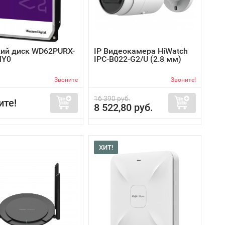
ий диск WD62PURX-
IP Видеокамера HiWatch
MY0
IPC-B022-G2/U (2.8 мм)
Звоните
Звоните!
16 390 руб.
ите!
8 522,80 руб.
ХИТ!