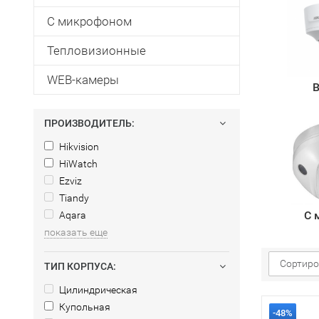
С микрофоном
Тепловизионные
WEB-камеры
В
ПРОИЗВОДИТЕЛЬ:
Hikvision
HiWatch
Ezviz
Tiandy
С 
Aqara
показать еще
Сортиро
ТИП КОРПУСА:
Цилиндрическая
Купольная
-48%