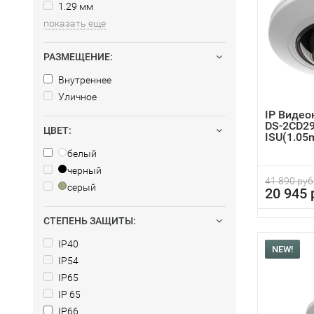
1.29 мм
показать еще
РАЗМЕЩЕНИЕ:
Внутреннее
Уличное
IP Видео
DS-2CD2
ЦВЕТ:
ISU(1.05
белый
черный
41 890 руб
серый
20 945 
СТЕПЕНЬ ЗАЩИТЫ:
IP40
NEW!
IP54
IP65
IP 65
IP66