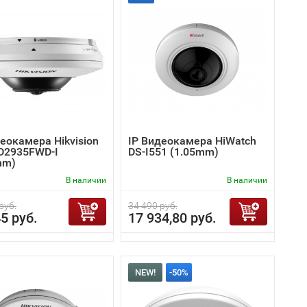
еокамера Hikvision
IP Видеокамера HiWatch
D2935FWD-I
DS-I551 (1.05mm)
mm)
В наличии
В наличии
руб.
34 490 руб.
5 руб.
17 934,80 руб.
NEW!
-50%