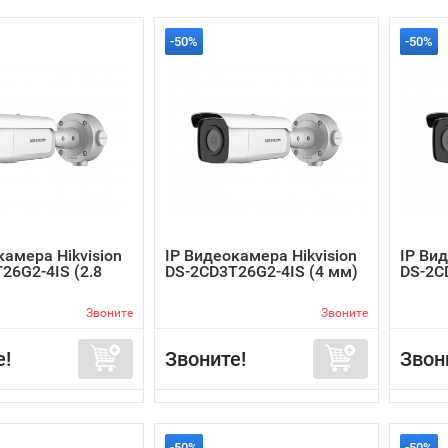
-50%
-50%
камера Hikvision
IP Видеокамера Hikvision
IP Вид
26G2-4IS (2.8
DS-2CD3T26G2-4IS (4 мм)
DS-2C
Звоните
Звоните
е!
Звоните!
Звон
-50%
-50%