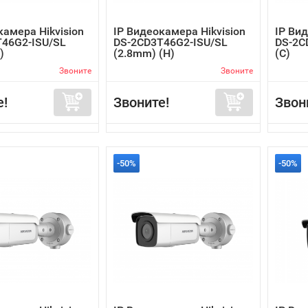
камера Hikvision
IP Видеокамера Hikvision
IP Вид
46G2-ISU/SL
DS-2CD3T46G2-ISU/SL
DS-2C
)
(2.8mm) (H)
(C)
Звоните
Звоните
е!
Звоните!
Звон
-50%
-50%