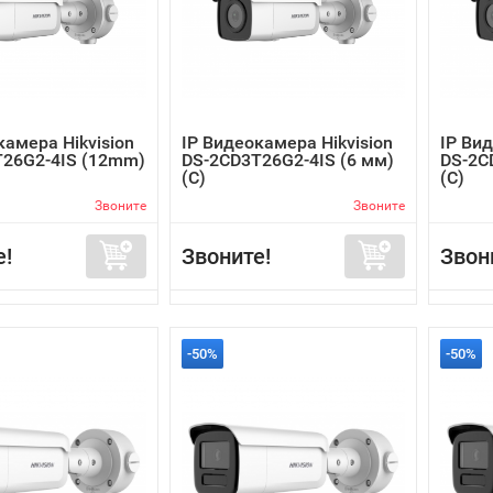
камера Hikvision
IP Видеокамера Hikvision
IP Вид
T26G2-4IS (12mm)
DS-2CD3T26G2-4IS (6 мм)
DS-2C
(C)
(C)
Звоните
Звоните
е!
Звоните!
Звон
-50%
-50%