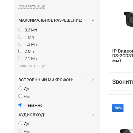
показать еще
МАКСИМАЛЬНОЕ РАЗРЕШЕНИЕ:
0.3 Мп
1 Мп
1.3 Мп
IP Видео
2 Мп
DS-2CD3T
2.1 Мп
мм)
показать еще
ВСТРОЕННЫЙ МИКРОФОН:
Звонит
Да
Нет
Неважно
-50%
АУДИОВХОД:
Да
Нет