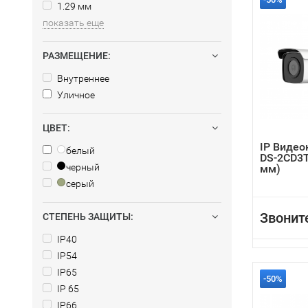
1.29 мм
показать еще
РАЗМЕЩЕНИЕ:
Внутреннее
Уличное
ЦВЕТ:
IP Видео
белый
DS-2CD3T
черный
мм)
серый
Звонит
СТЕПЕНЬ ЗАЩИТЫ:
IP40
IP54
IP65
-50%
IP 65
IP66