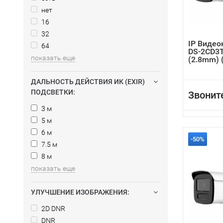
нет
16
32
IP Видео
64
DS-2CD3T
показать еще
(2.8mm) 
ДАЛЬНОСТЬ ДЕЙСТВИЯ ИК (EXIR)
ПОДСВЕТКИ:
Звонит
3 м
5 м
6 м
-50%
7.5 м
8 м
показать еще
УЛУЧШЕНИЕ ИЗОБРАЖЕНИЯ:
2D DNR
DNR