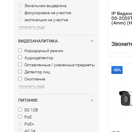
Зональная выдержка
фокусировка на участке
IP Видео
DS-2CD3T
экспозиция на участке
(4mm) (H
показать еще
ВИДЕОАНАЛИТИКА:
Звонит
Коридорный режим
Аудиодетектор
Оставленные / унесенные предметы
-50%
Детектор лиц
Скопление
показать еще
ПИТАНИЕ:
DC 12В
PoE
PoE+
AC 24