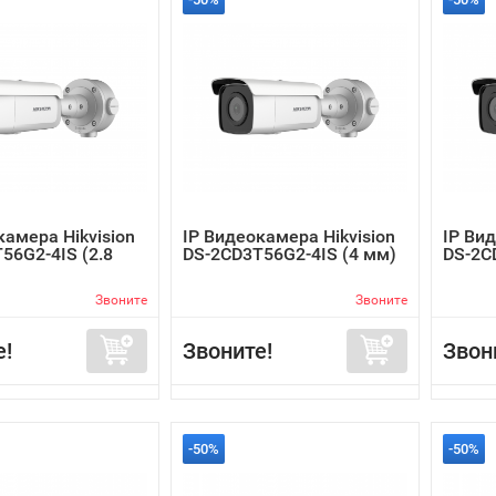
камера Hikvision
IP Видеокамера Hikvision
IP Вид
56G2-4IS (2.8
DS-2CD3T56G2-4IS (4 мм)
DS-2C
Звоните
Звоните
е!
Звоните!
Звон
-50%
-50%