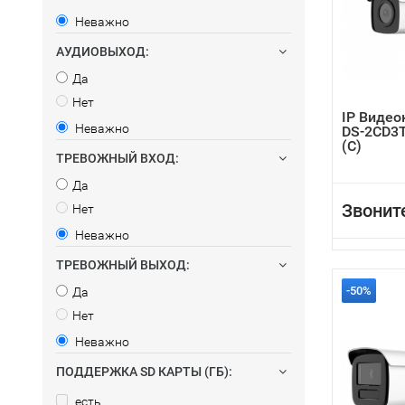
Неважно
АУДИОВЫХОД:
Да
Нет
IP Видео
Неважно
DS-2CD3
(C)
ТРЕВОЖНЫЙ ВХОД:
Да
Звонит
Нет
Неважно
ТРЕВОЖНЫЙ ВЫХОД:
-50%
Да
Нет
Неважно
ПОДДЕРЖКА SD КАРТЫ (ГБ):
есть