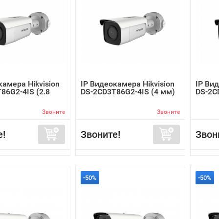
камера Hikvision
IP Видеокамера Hikvision
IP Вид
86G2-4IS (2.8
DS-2CD3T86G2-4IS (4 мм)
DS-2C
Звоните
Звоните
е!
Звоните!
Звон
-50%
-50%