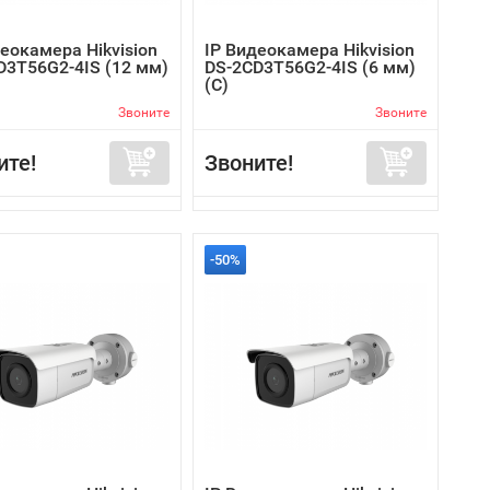
еокамера Hikvision
IP Видеокамера Hikvision
D3T56G2-4IS (12 мм)
DS-2CD3T56G2-4IS (6 мм)
(C)
Звоните
Звоните
ите!
Звоните!
-50%