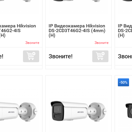
камера Hikvision
IP Видеокамера Hikvision
IP Вид
46G2-4IS
DS-2CD3T46G2-4IS (4mm)
DS-2C
(H)
(H)
(H)
Звоните
Звоните
е!
Звоните!
Звон
-50%