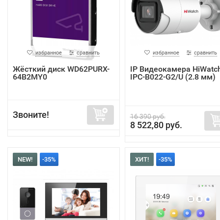
избранное
сравнить
избранное
сравнить
Жёсткий диск WD62PURX-
IP Видеокамера HiWatc
64B2MY0
IPC-B022-G2/U (2.8 мм)
Звоните!
16 390 руб.
8 522,80 руб.
NEW!
-35%
ХИТ!
-35%