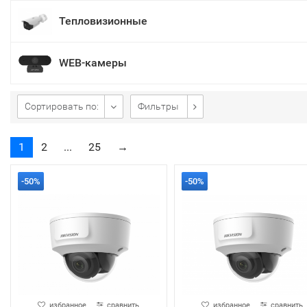
Тепловизионные
WEB-камеры
Сортировать по:
Фильтры
1
2
...
25
→
-50%
-50%
избранное
сравнить
избранное
сравнить