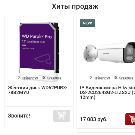
Хиты продаж
NEW!
избранное
сравнить
избранное
сравнить
Жёсткий диск WD62PURX-
IP Видеокамера Hikvisi
78B2MY0
DS-2CD2643G2-LIZS2U (2
12mm)
Звоните!
17 083 руб.