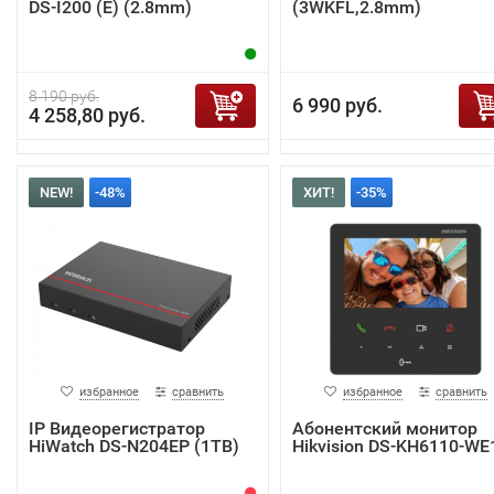
DS-I200 (E) (2.8mm)
(3WKFL,2.8mm)
8 190 руб.
6 990 руб.
4 258,80 руб.
NEW!
-48%
ХИТ!
-35%
избранное
сравнить
избранное
сравнить
IP Видеорегистратор
Абонентский монитор
HiWatch DS-N204EP (1TB)
Hikvision DS-KH6110-WE