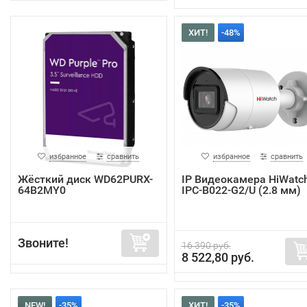
ХИТ!
-48%
избранное
сравнить
избранное
сравнить
Жёсткий диск WD62PURX-
IP Видеокамера HiWatc
64B2MY0
IPC-B022-G2/U (2.8 мм)
Звоните!
16 390 руб.
8 522,80 руб.
NEW!
-35%
ХИТ!
-35%