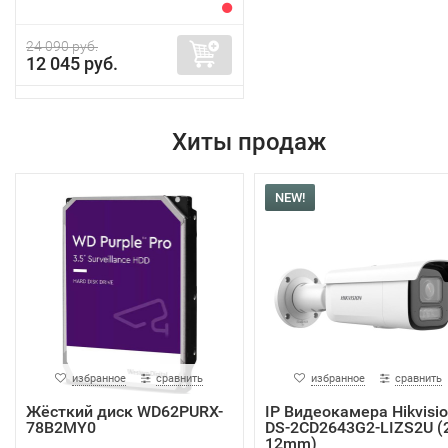
24 090 руб.
12 045 руб.
Хиты продаж
NEW!
избранное
сравнить
избранное
сравнить
Жёсткий диск WD62PURX-
IP Видеокамера Hikvisi
78B2MY0
DS-2CD2643G2-LIZS2U (2
12mm)