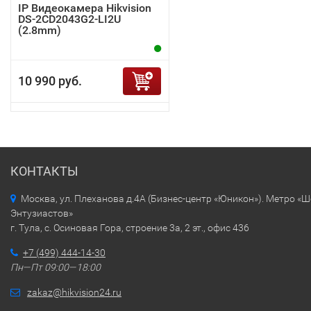
IP Видеокамера Hikvision
DS-2CD2043G2-LI2U
(2.8mm)
10 990 руб.
КОНТАКТЫ
Москва, ул. Плеханова д.4А (Бизнес-центр «Юникон»). Метро «
Энтузиастов»
г. Тула, с. Осиновая Гора, строение 3а, 2 эт., офис 436
+7 (499) 444-14-30
Пн—Пт 09:00—18:00
zakaz@hikvision24.ru