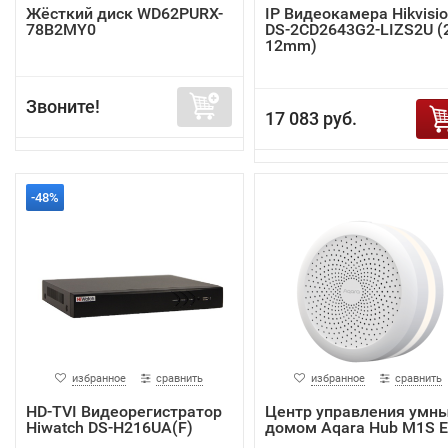
Жёсткий диск WD62PURX-
IP Видеокамера Hikvisi
78B2MY0
DS-2CD2643G2-LIZS2U (2
12mm)
Звоните!
17 083 руб.
-48%
избранное
сравнить
избранное
сравнить
HD-TVI Видеорегистратор
Центр управления умн
Hiwatch DS-H216UA(F)
домом Aqara Hub M1S 