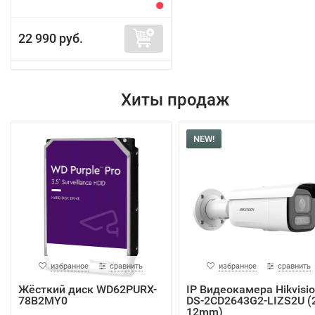
22 990 руб.
Хиты продаж
NEW!
избранное
сравнить
избранное
сравнить
Жёсткий диск WD62PURX-
IP Видеокамера Hikvisi
78B2MY0
DS-2CD2643G2-LIZS2U (2
12mm)