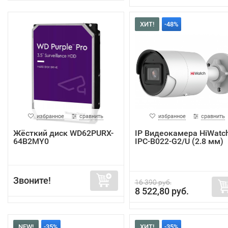
ХИТ!
-48%
избранное
сравнить
избранное
сравнить
Жёсткий диск WD62PURX-
IP Видеокамера HiWatc
64B2MY0
IPC-B022-G2/U (2.8 мм)
Звоните!
16 390 руб.
8 522,80 руб.
NEW!
-35%
ХИТ!
-35%