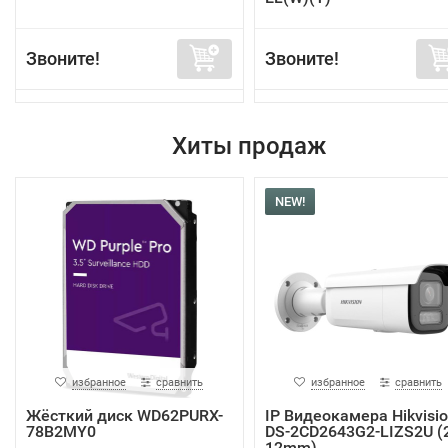
Звоните!
Звоните!
Хиты продаж
NEW!
избранное
сравнить
избранное
сравнить
Жёсткий диск WD62PURX-
IP Видеокамера Hikvisi
78B2MY0
DS-2CD2643G2-LIZS2U (2
12mm)