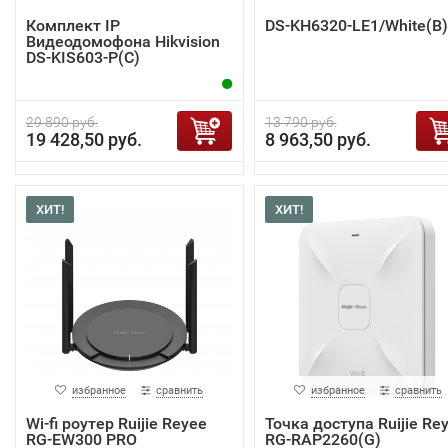
Комплект IP
DS-KH6320-LE1/White(B)
Видеодомофона Hikvision
DS-KIS603-P(C)
29 890 руб.
13 790 руб.
19 428,50 руб.
8 963,50 руб.
ХИТ!
ХИТ!
избранное
сравнить
избранное
сравнить
Wi-fi роутер Ruijie Reyee
Точка доступа Ruijie Re
RG-EW300 PRO
RG-RAP2260(G)