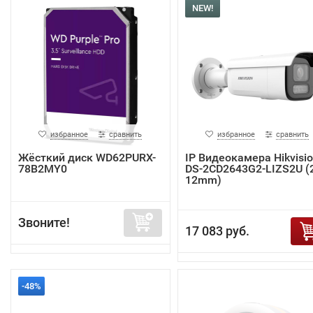
NEW!
избранное
сравнить
избранное
сравнить
Жёсткий диск WD62PURX-
IP Видеокамера Hikvisi
78B2MY0
DS-2CD2643G2-LIZS2U (2
12mm)
Звоните!
17 083 руб.
-48%