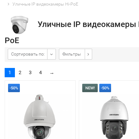
Уличные IP видеокамеры Hi-PoE
Уличные IP видеокамеры 
PoE
Сортировать по:
Фильтры
1
2
3
4
→
-50%
NEW!
-50%