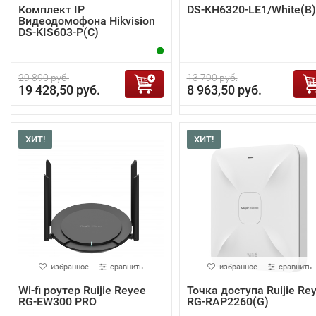
Комплект IP
DS-KH6320-LE1/White(B)
Видеодомофона Hikvision
DS-KIS603-P(C)
29 890 руб.
13 790 руб.
19 428,50 руб.
8 963,50 руб.
ХИТ!
ХИТ!
избранное
сравнить
избранное
сравнить
Wi-fi роутер Ruijie Reyee
Точка доступа Ruijie Re
RG-EW300 PRO
RG-RAP2260(G)