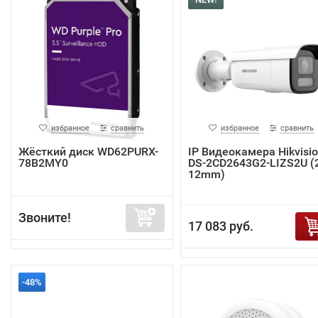
избранное
сравнить
избранное
сравнить
Жёсткий диск WD62PURX-
IP Видеокамера Hikvisi
78B2MY0
DS-2CD2643G2-LIZS2U (2
12mm)
Звоните!
17 083 руб.
-48%