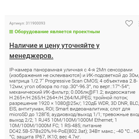
Артикул:
311900093
Оборудование является проектным
Наличие и цену уточняйте у
менеджеров.
IP-камера панорамная уличная с 4-я 2Мп сенсорами
(изображения не склеиваются) и ИК-подсветкой до 30м
матрица 1/2.7’’ Progressive Scan CMOS; 4 объектива 2.8-
12мм; угол обзора по гор.:30°-96.3°, по верт.:17°-54°;
механический ИК-фильтр; 0.006лк@F1.2; видеосжатие
H.265+/H.265/H.264+/H.264/MJPEG; тройной поток;
разрешение 1920 × 1080@25к/; 120дБ WDR, 3D DNR, BLC,
EIS, антитуман, ROI; Smart видеоаналитика; слот для
microSD до 128Гб; аудиовход/выход 1/1; тревожные вхо
выход 2/2; 1 RJ45 10M/100M/1000M Ethernet; 1
10M/100M/1000M FC; 1 RS-485; питание
DC42.5В-57B±20%/Hi-PoE(802.3at); 34Вт макс.; -40 °C...+
°C; защита IP67, IK10; вес 4.7кг.