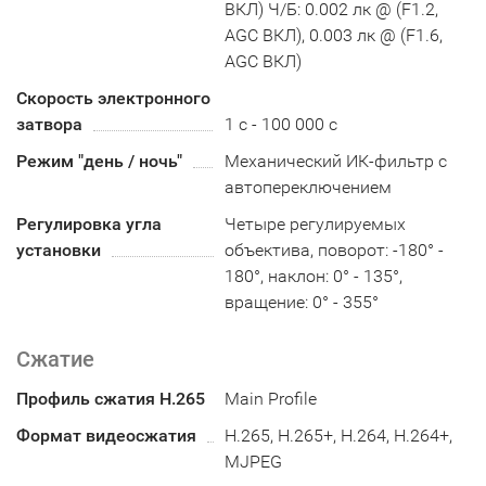
ВКЛ) Ч/Б: 0.002 лк @ (F1.2,
AGC ВКЛ), 0.003 лк @ (F1.6,
AGC ВКЛ)
Скорость электронного
затвора
1 с - 100 000 с
Режим "день / ночь"
Механический ИК-фильтр с
автопереключением
Регулировка угла
Четыре регулируемых
установки
объектива, поворот: -180° -
180°, наклон: 0° - 135°,
вращение: 0° - 355°
Сжатие
Профиль сжатия H.265
Main Profile
Формат видеосжатия
H.265, H.265+, H.264, H.264+,
MJPEG