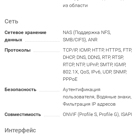
из области
Сеть
Сетевое хранение
NAS (Поддержка NFS,
данных
SMB/CIFS), ANR
Протоколы
TCP/IP, ICMP, HTTP, HTTPS, FTP,
DHCP, DNS, DDNS, RTP, RTSP,
RTCP, NTP, UPnP, SMTP, IGMP,
802.1X, QoS, IPv6, UDP, SNMP,
PPPoE
Безопасность
Аутентификация
пользователя, Водяные знаки,
Фильтрация IP адресов
Совместимость
ONVIF (Profile S, Profile G), ISAPI
Интерфейс