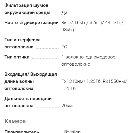
Фильтрация шумов
окружающей среды
Да
Частота дискретизации
8кГц/ 16кГц/ 32кГц/ 44.1кГц/
48кГц
Тип интерфейса
оптоволокна
FC
Тип оптики
1 волокно, одномодовое
оптоволокно
Входящая/ Выходящая
длина волны
Tx1310нм/ 1.25Гб, Rx1550нм/
оптоволокна
1.25Гб
Дальность передачи
оптоволокна
20км
Камера
Производитель
Hikvision