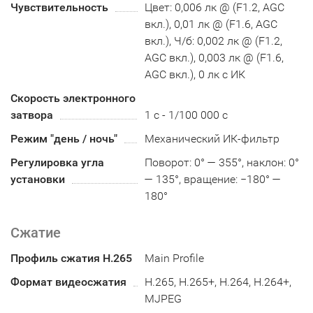
Чувствительность
Цвет: 0,006 лк @ (F1.2, AGC
вкл.), 0,01 лк @ (F1.6, AGC
вкл.), Ч/б: 0,002 лк @ (F1.2,
AGC вкл.), 0,003 лк @ (F1.6,
AGC вкл.), 0 лк с ИК
Скорость электронного
затвора
1 с - 1/100 000 с
Режим "день / ночь"
Механический ИК-фильтр
Регулировка угла
Поворот: 0° — 355°, наклон: 0°
установки
— 135°, вращение: −180° —
180°
Сжатие
Профиль сжатия H.265
Main Profile
Формат видеосжатия
H.265, H.265+, H.264, H.264+,
MJPEG