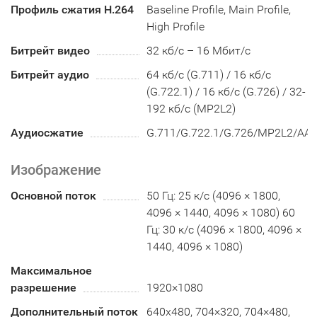
Профиль сжатия H.264
Baseline Profile, Main Profile,
High Profile
Битрейт видео
32 кб/с – 16 Мбит/с
Битрейт аудио
64 кб/с (G.711) / 16 кб/с
(G.722.1) / 16 кб/с (G.726) / 32-
192 кб/с (MP2L2)
Аудиосжатие
G.711/G.722.1/G.726/MP2L2/AA
Изображение
Основной поток
50 Гц: 25 к/с (4096 × 1800,
4096 × 1440, 4096 × 1080) 60
Гц: 30 к/с (4096 × 1800, 4096 ×
1440, 4096 × 1080)
Максимальное
разрешение
1920×1080
Дополнительный поток
640x480, 704×320, 704×480,