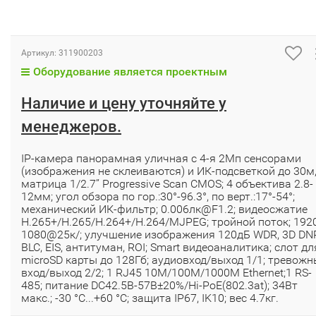
Артикул:
311900203
Оборудование является проектным
Наличие и цену уточняйте у
менеджеров.
IP-камера панорамная уличная с 4-я 2Мп сенсорами
(изображения не склеиваются) и ИК-подсветкой до 30м
матрица 1/2.7’’ Progressive Scan CMOS; 4 объектива 2.8-
12мм; угол обзора по гор.:30°-96.3°, по верт.:17°-54°;
механический ИК-фильтр; 0.006лк@F1.2; видеосжатие
H.265+/H.265/H.264+/H.264/MJPEG; тройной поток; 1920
1080@25к/; улучшение изображения 120дБ WDR, 3D DN
BLC, EIS, антитуман, ROI; Smart видеоаналитика; слот дл
microSD карты до 128Гб; аудиовход/выход 1/1; тревожн
вход/выход 2/2; 1 RJ45 10M/100M/1000M Ethernet;1 RS-
485; питание DC42.5В-57B±20%/Hi-PoE(802.3at); 34Вт
макс.; -30 °C...+60 °C; защита IP67, IK10; вес 4.7кг.