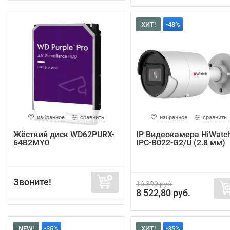
ХИТ!
-48%
избранное
сравнить
избранное
сравнить
Жёсткий диск WD62PURX-
IP Видеокамера HiWatc
64B2MY0
IPC-B022-G2/U (2.8 мм)
Звоните!
16 390 руб.
8 522,80 руб.
NEW!
-35%
ХИТ!
-35%