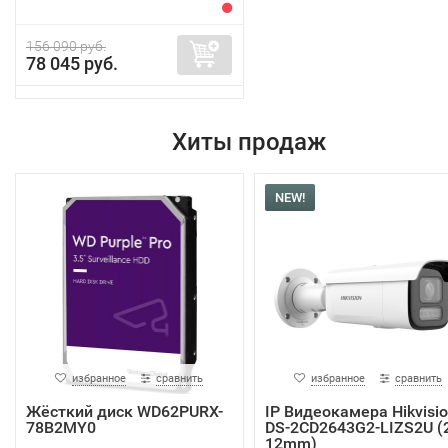
156 090 руб.
78 045 руб.
Хиты продаж
NEW!
избранное
сравнить
избранное
сравнить
Жёсткий диск WD62PURX-
IP Видеокамера Hikvisi
78B2MY0
DS-2CD2643G2-LIZS2U (2
12mm)