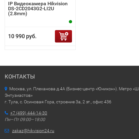
IP Видеокамера Hikvision
DS-2CD2043G2-LI2U
(2.8mm)
10 990 руб.
КОНТАКТЫ
Москва, ул. Плеханова д.4А (Бизнес-центр «Юникон»). Метро «
Энтузиастов»
г. Тула, с. Осиновая Гора, строение 3а, 2 эт., офис 436
+7 (499) 444-14-30
Пн—Пт 09:00—18:00
zakaz@hikvision24.ru