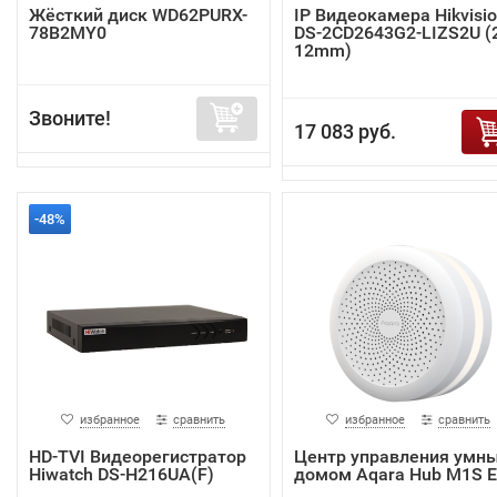
Жёсткий диск WD62PURX-
IP Видеокамера Hikvisi
78B2MY0
DS-2CD2643G2-LIZS2U (2
12mm)
Звоните!
17 083 руб.
-48%
избранное
сравнить
избранное
сравнить
HD-TVI Видеорегистратор
Центр управления умн
Hiwatch DS-H216UA(F)
домом Aqara Hub M1S 