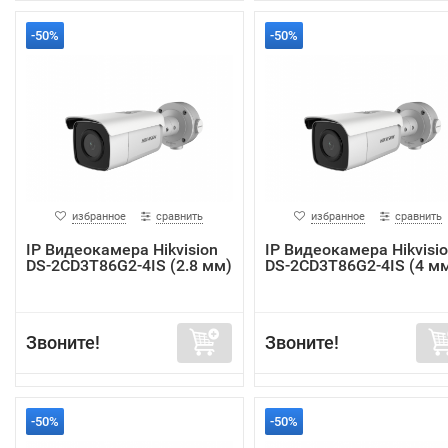
-50%
-50%
избранное
сравнить
избранное
сравнить
IP Видеокамера Hikvision
IP Видеокамера Hikvisi
DS-2CD3T86G2-4IS (2.8 мм)
DS-2CD3T86G2-4IS (4 м
Звоните!
Звоните!
-50%
-50%