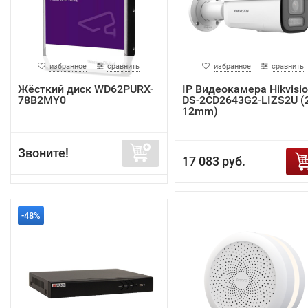
избранное
сравнить
избранное
сравнить
Жёсткий диск WD62PURX-
IP Видеокамера Hikvisi
78B2MY0
DS-2CD2643G2-LIZS2U (2
12mm)
Звоните!
17 083 руб.
-48%