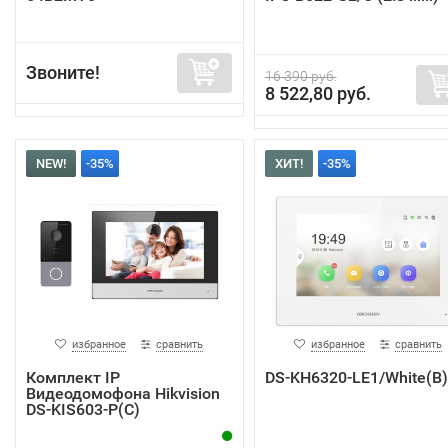
Звоните!
16 390 руб.
8 522,80 руб.
NEW!
-35%
ХИТ!
-35%
избранное
сравнить
избранное
сравнить
Комплект IP
DS-KH6320-LE1/White(B)
Видеодомофона Hikvision
DS-KIS603-P(C)