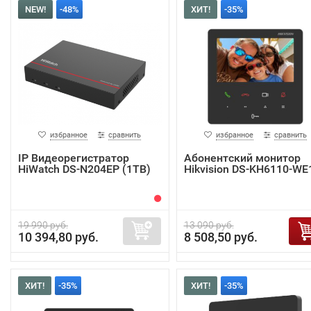
NEW!
-48%
ХИТ!
-35%
избранное
сравнить
избранное
сравнить
IP Видеорегистратор
Абонентский монитор
HiWatch DS-N204EP (1TB)
Hikvision DS-KH6110-WE
19 990 руб.
13 090 руб.
10 394,80 руб.
8 508,50 руб.
ХИТ!
-35%
ХИТ!
-35%