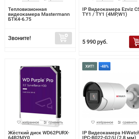
Тепловизионная
IP Видеокамера Ezviz C
видеокамера Mastermann
TY1 / TY1 (4MP,W1)
БТК4-6.75
Звоните!
5 990 руб.
ХИТ!
-48%
избранное
сравнить
избранное
сравнить
Жёсткий диск WD62PURX-
IP Видеокамера HiWatc
64B2MY0
IPC-B022-G2/U (2.8 мм)