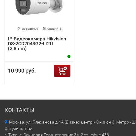
избранное
сравнить
IP Видеокамера Hikvision
DS-2CD2043G2-LI2U
(2.8mm)
10 990 руб.
КОНТАКТЫ
Москва, ул. Плеханова д.4А (Бизнес-центр «Юникон»). Метро «
Энтузиастов»
г. Тула, с. Осиновая Гора, строение 3а, 2 эт., офис 436