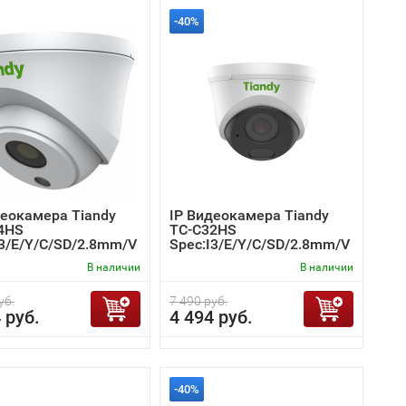
-40%
деокамера Tiandy
IP Видеокамера Tiandy
4HS
TC-C32HS
I3/E/Y/C/SD/2.8mm/V
Spec:I3/E/Y/C/SD/2.8mm/V
4.2
В наличии
В наличии
уб.
7 490 руб.
 руб.
4 494 руб.
-40%