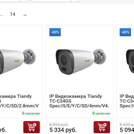
...
14
→
-40%
-40%
камера Tiandy
IP Видеокамера Tiandy
IP Ви
S
TC-C34GS
TC-C3
E/Y/C/SD/2.8mm/V
Spec:I5/E/Y/C/SD/4mm/V4.
Spec:
2
В наличии
В наличии
8 890 руб.
8 490 р
уб.
5 334 руб.
5 094