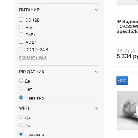
ПИТАНИЕ:
DC 12В
IP Видео
TC-C32W
PoE
Spec:I5/
PoE+
AC 24
DC 12–24 В
8 890 руб.
5 334 р
показать еще
PIR ДАТЧИК:
-40%
Да
Нет
Неважно
WI-FI:
Да
Нет
Неважно