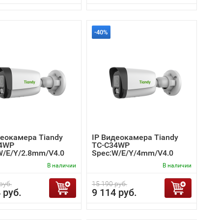
-40%
деокамера Tiandy
IP Видеокамера Tiandy
34WP
TC-C34WP
W/E/Y/2.8mm/V4.0
Spec:W/E/Y/4mm/V4.0
В наличии
В наличии
руб.
15 190 руб.
 руб.
9 114 руб.