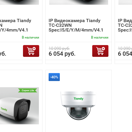
камера Tiandy
IP Видеокамера Tiandy
IP Ви
N
TC-C32WN
TC-C
E/Y/4mm/V4.1
Spec:I5/E/Y/M/4mm/V4.1
Spec:
В наличии
В наличии
10 090 руб.
10 090 
уб.
6 054 руб.
6 054
-40%