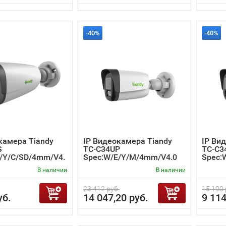
-40%
-40%
камера Tiandy
IP Видеокамера Tiandy
IP Ви
S
TC-C34UP
TC-C
E/Y/C/SD/4mm/V4.
Spec:W/E/Y/M/4mm/V4.0
Spec:
В наличии
В наличии
23 412 руб.
15 190 
уб.
14 047,20 руб.
9 114