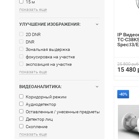
15 м
показать еще
УЛУЧШЕНИЕ ИЗОБРАЖЕНИЯ:
IP Видео
2D DNR
TC-C38K
DNR
Spec:I3/
.0
Зональная выдержка
фокусировка на участке
25 800 руб
экспозиция на участке
15 480 
показать еще
ВИДЕОАНАЛИТИКА:
-40%
Коридорный режим
Аудиодетектор
Оставленные / унесенные предметы
Детектор лиц
Скопление
показать еще