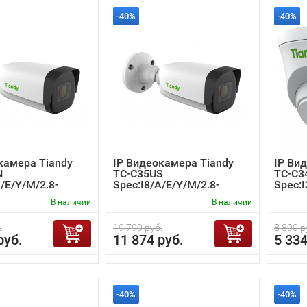
-40%
-40%
камера Tiandy
IP Видеокамера Tiandy
IP Ви
N
TC-C35US
TC-C3
/E/Y/M/2.8-
Spec:I8/A/E/Y/M/2.8-
Spec:
.0
12mm/V4.0
4.2
В наличии
В наличии
.
19 790 руб.
8 890 р
руб.
11 874 руб.
5 334
-40%
-40%