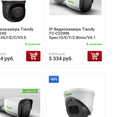
деокамера Tiandy
IP Видеокамера Tiandy
24S
TC-C32WN
3X/I/E/C/V3.0
Spec:I5/E/Y/2.8mm/V4.1
В наличии
В наличии
руб.
8 890 руб.
4 руб.
5 334 руб.
-40%