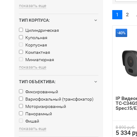
показать еще
1
2
ТИП КОРПУСА:
Цилиндрическая
-40%
Купольная
Корпусная
Компактная
Миниатюрная
показать еще
ТИП ОБЪЕКТИВА:
Фиксированный
IP Видео
Вариофокальный (трансфокатор)
TC-C34G
Моторизированный
Spec:I5/
4.2
Панорамный
Фишай
8 890 руб.
показать еще
5 334 р