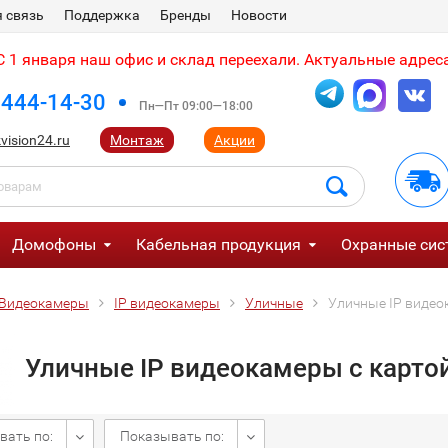
 связь
Поддержка
Бренды
Новости
 1 января наш офис и склад переехали. Актуальные адреса
 444-14-30
Пн—Пт 09:00—18:00
vision24.ru
Монтаж
Акции
Домофоны
Кабельная продукция
Охранные сис
Видеокамеры
IP видеокамеры
Уличные
Уличные IP видео
Уличные IP видеокамеры с картой
вать по:
Показывать по: