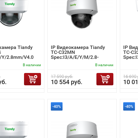
камера Tiandy
IP Видеокамера Tiandy
IP Ви
S
TC-C32MN
TC-C3
E/Y/2.8mm/V4.0
Spec:I3/A/E/Y/M/2.8-
Spec:
12mm/V4.0
В наличии
В наличии
.
17 590 руб.
16 690 
уб.
10 554 руб.
10 01
-40%
-40%