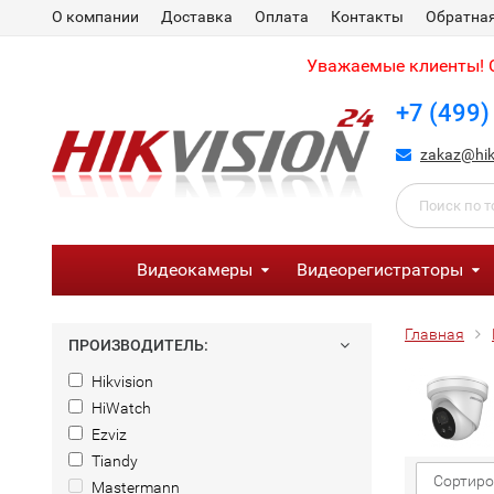
О компании
Доставка
Оплата
Контакты
Обратная
Уважаемые клиенты! С
+7 (499)
zakaz@hik
Видеокамеры
Видеорегистраторы
Главная
ПРОИЗВОДИТЕЛЬ:
Hikvision
HiWatch
Ezviz
Tiandy
Сортиро
Mastermann