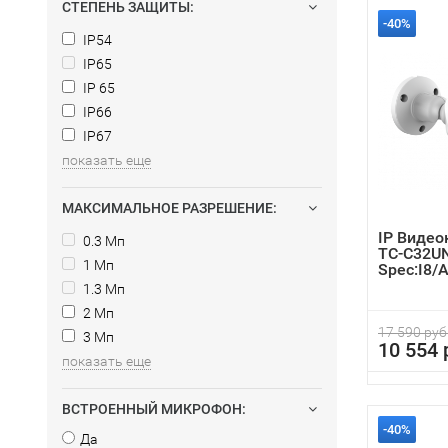
СТЕПЕНЬ ЗАЩИТЫ:
-40%
IP54
IP65
IP 65
IP66
IP67
показать еще
МАКСИМАЛЬНОЕ РАЗРЕШЕНИЕ:
IP Видео
0.3 Мп
TC-C32U
1 Мп
Spec:I8/A
12mm/V4
1.3 Мп
2 Мп
17 590 руб
3 Мп
10 554 
показать еще
ВСТРОЕННЫЙ МИКРОФОН:
-40%
Да