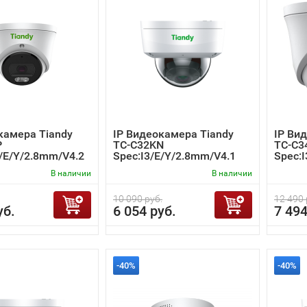
камера Tiandy
IP Видеокамера Tiandy
IP Ви
P
TC-C32KN
TC-C3
/E/Y/2.8mm/V4.2
Spec:I3/E/Y/2.8mm/V4.1
Spec:
В наличии
В наличии
10 090 руб.
12 490 
уб.
6 054 руб.
7 494
-40%
-40%