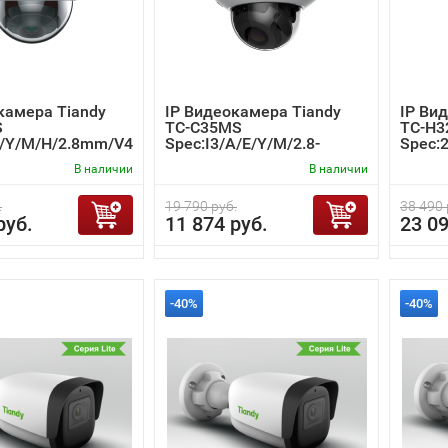
камера Tiandy
IP Видеокамера Tiandy
IP Ви
S
TC-C35MS
TC-H3
E/Y/M/H/2.8mm/V4
Spec:I3/A/E/Y/M/2.8-
Spec:2
12mm/V4.0
В наличии
В наличии
.
19 790 руб.
38 490 
руб.
11 874 руб.
23 09
-40%
-40%