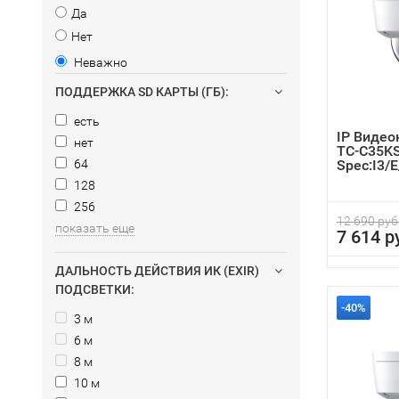
Да
Нет
Неважно
ПОДДЕРЖКА SD КАРТЫ (ГБ):
есть
IP Видео
нет
TC-C35K
64
Spec:I3/
128
256
12 690 руб
показать еще
7 614 р
ДАЛЬНОСТЬ ДЕЙСТВИЯ ИК (EXIR)
ПОДСВЕТКИ:
-40%
3 м
6 м
8 м
10 м