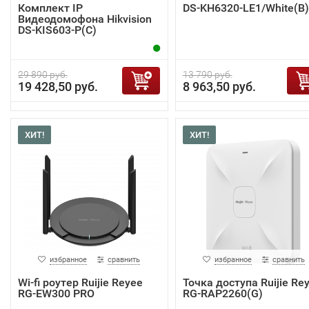
Комплект IP
DS-KH6320-LE1/White(B)
Видеодомофона Hikvision
DS-KIS603-P(C)
29 890 руб.
13 790 руб.
19 428,50 руб.
8 963,50 руб.
ХИТ!
ХИТ!
избранное
сравнить
избранное
сравнить
Wi-fi роутер Ruijie Reyee
Точка доступа Ruijie Re
RG-EW300 PRO
RG-RAP2260(G)