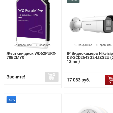
избранное
сравнить
избранное
сравнить
Жёсткий диск WD62PURX-
IP Видеокамера Hikvisi
78B2MY0
DS-2CD2643G2-LIZS2U (2
12mm)
Звоните!
17 083 руб.
-48%