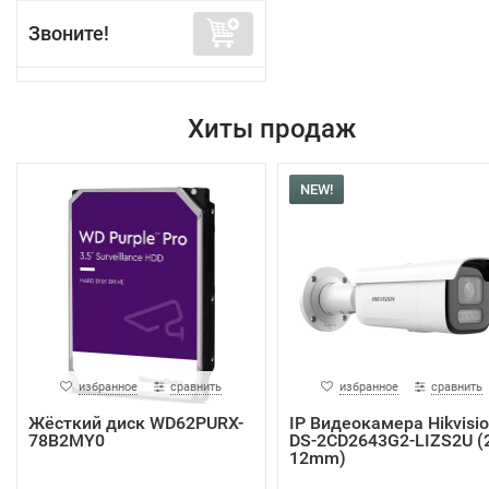
Звоните!
Хиты продаж
NEW!
избранное
сравнить
избранное
сравнить
Жёсткий диск WD62PURX-
IP Видеокамера Hikvisi
78B2MY0
DS-2CD2643G2-LIZS2U (2
12mm)