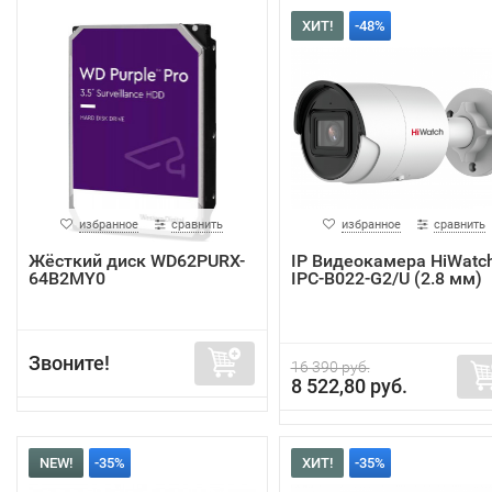
ХИТ!
-48%
избранное
сравнить
избранное
сравнить
Жёсткий диск WD62PURX-
IP Видеокамера HiWatc
64B2MY0
IPC-B022-G2/U (2.8 мм)
Звоните!
16 390 руб.
8 522,80 руб.
NEW!
-35%
ХИТ!
-35%