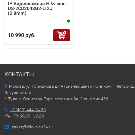
IP Видеокамера Hikvision
DS-2CD2043G2-LI2U
(2.8mm)
10 990 руб.
КОНТАКТЫ
Москва, ул. Плеханова д.4А (Бизнес-центр «Юникон»). Метро «
Энтузиастов»
г. Тула, с. Осиновая Гора, строение 3а, 2 эт., офис 436
+7 (499) 444-14-30
Пн—Пт 09:00—18:00
zakaz@hikvision24.ru