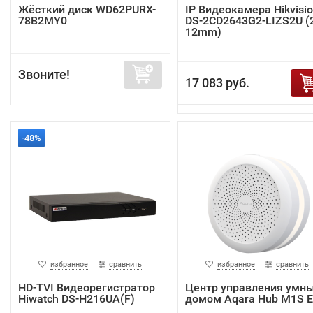
Жёсткий диск WD62PURX-
IP Видеокамера Hikvisi
78B2MY0
DS-2CD2643G2-LIZS2U (2
12mm)
Звоните!
17 083 руб.
-48%
избранное
сравнить
избранное
сравнить
HD-TVI Видеорегистратор
Центр управления умн
Hiwatch DS-H216UA(F)
домом Aqara Hub M1S 