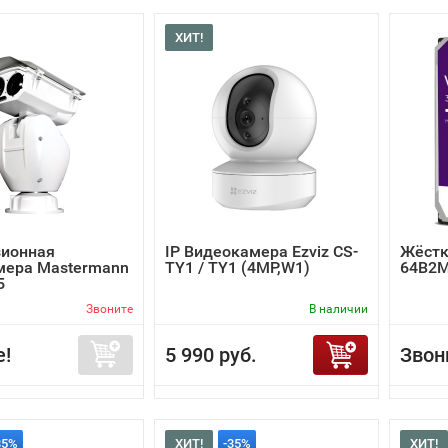
ХИТ!
зионная
IP Видеокамера Ezviz CS-
Жёстк
мера Mastermann
TY1 / TY1 (4MP,W1)
64B2
5
Звоните
В наличии
е!
5 990 руб.
Звон
35%
ХИТ!
-35%
ХИТ!