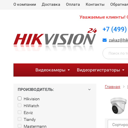
О компании
Доставка
Оплата
Контакты
Обратная
Уважаемые клиенты! С
+7 (499)
zakaz@hik
Видеокамеры
Видеорегистраторы
Главная
ПРОИЗВОДИТЕЛЬ:
Hikvision
HiWatch
Ezviz
Tiandy
Сортиро
Mastermann