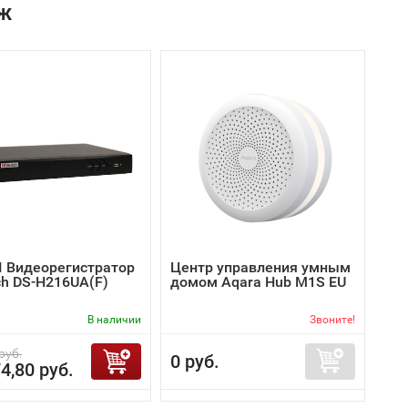
ж
I Видеорегистратор
Центр управления умным
ch DS-H216UA(F)
домом Aqara Hub M1S EU
В наличии
Звоните!
руб.
0 руб.
4,80 руб.