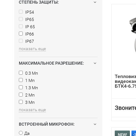
СТЕПЕНЬ ЗАЩИТЫ:
IP54
IP65
IP 65
IP66
IP67
показать еще
МАКСИМАЛЬНОЕ РАЗРЕШЕНИЕ:
0.3 Мп
Теплови
1 Мп
видеока
БТК4-6.7
1.3 Мп
2 Мп
3 Мп
Звонит
показать еще
ВСТРОЕННЫЙ МИКРОФОН:
Да
NEW!
-