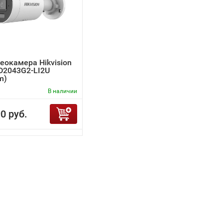
еокамера Hikvision
D2043G2-LI2U
m)
В наличии
0 руб.