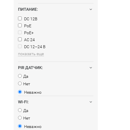
ПИТАНИЕ:
DC 12В
PoE
PoE+
AC 24
DC 12–24 В
показать еще
PIR ДАТЧИК:
Да
Нет
Неважно
WI-FI:
Да
Нет
Неважно