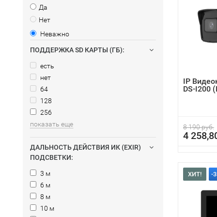
Да
Нет
Неважно
ПОДДЕРЖКА SD КАРТЫ (ГБ):
есть
нет
IP Видео
DS-I200 
64
128
256
показать еще
8 190 руб.
4 258,8
ДАЛЬНОСТЬ ДЕЙСТВИЯ ИК (EXIR)
ПОДСВЕТКИ:
3 м
ХИТ!
-
6 м
8 м
10 м