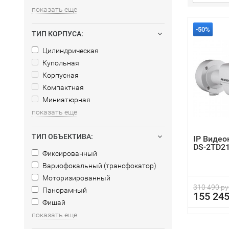
показать еще
-50%
ТИП КОРПУСА:
Цилиндрическая
Купольная
Корпусная
Компактная
Миниатюрная
показать еще
ТИП ОБЪЕКТИВА:
IP Видео
DS-2TD21
Фиксированный
Вариофокальный (трансфокатор)
Моторизированный
310 490 ру
Панорамный
155 245
Фишай
показать еще