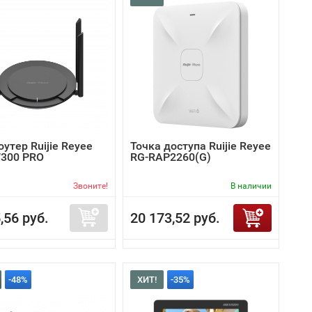
роутер Ruijie Reyee
Точка доступа Ruijie Reyee
300 PRO
RG-RAP2260(G)
Звоните!
В наличии
,56 руб.
20 173,52 руб.
-48%
ХИТ!
-35%