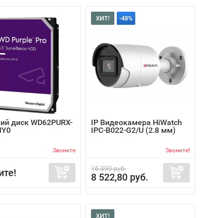
ХИТ!
-48%
ий диск WD62PURX-
IP Видеокамера HiWatch
MY0
IPC-B022-G2/U (2.8 мм)
Звоните
Звоните!
16 390 руб.
ите!
8 522,80 руб.
ХИТ!