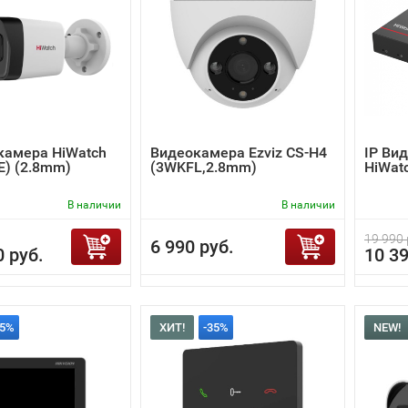
камера HiWatch
Видеокамера Ezviz CS-H4
IP Ви
(E) (2.8mm)
(3WKFL,2.8mm)
HiWat
В наличии
В наличии
19 990 
6 990 руб.
0 руб.
10 39
35%
ХИТ!
-35%
NEW!