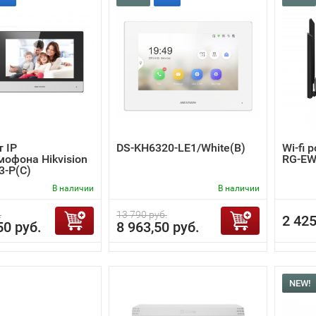
 IP
DS-KH6320-LE1/White(B)
Wi-fi 
офона Hikvision
RG-EW
3-P(C)
В наличии
В наличии
.
13 790 руб.
2 425
50 руб.
8 963,50 руб.
NEW!