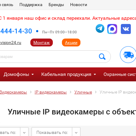
 связь
Поддержка
Бренды
Новости
 1 января наш офис и склад переехали. Актуальные адреса
 444-14-30
Пн—Пт 09:00—18:00
vision24.ru
Монтаж
Акции
Домофоны
Кабельная продукция
Охранные сис
Видеокамеры
IP видеокамеры
Уличные
Уличные IP видео
Уличные IP видеокамеры с объек
вать по:
Показывать по: