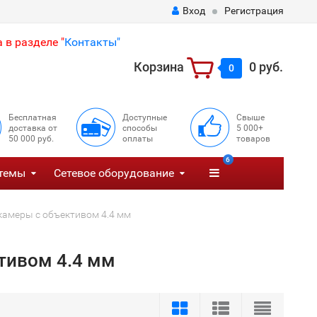
Вход
Регистрация
 в разделе "
Контакты"
Корзина
0 руб.
0
Бесплатная
Доступные
Свыше
доставка от
способы
5 000+
50 000 руб.
оплаты
товаров
6
темы
Сетевое оборудование
камеры с объективом 4.4 мм
тивом 4.4 мм