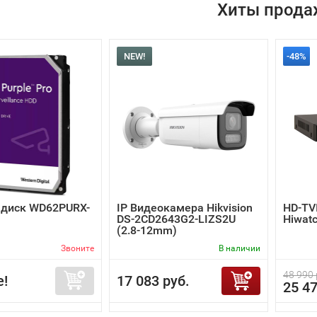
Хиты прода
NEW!
-48%
 диск WD62PURX-
IP Видеокамера Hikvision
HD-TV
DS-2CD2643G2-LIZS2U
Hiwat
(2.8-12mm)
Звоните
В наличии
48 990 
е!
17 083 руб.
25 47