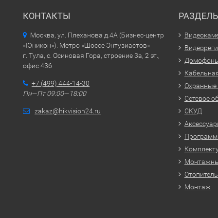
КОНТАКТЫ
РАЗДЕЛ
Москва, ул. Плеханова д.4А (Бизнес-центр
Видеокам
«Юникон»). Метро «Шоссе Энтузиастов»
Видеорег
г. Тула, с. Осиновая Гора, строение 3а, 2 эт.,
Домофон
офис 436
Кабельная
+7 (499) 444-14-30
Охранные
Пн—Пт 09:00—18:00
Сетевое о
zakaz@hikvision24.ru
СКУД
Аксессуа
Программн
Комплекту
Монтажн
Отопитель
Монтаж