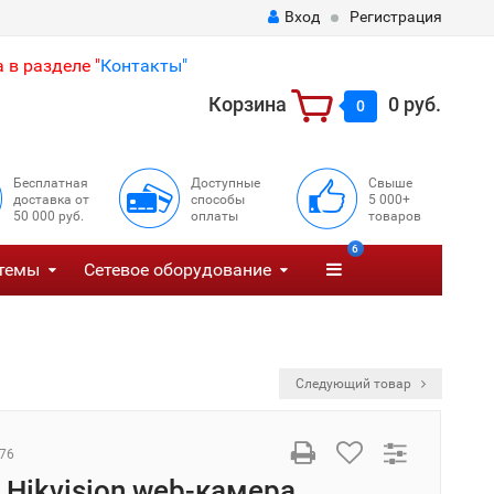
Вход
Регистрация
 в разделе "
Контакты"
Корзина
0 руб.
0
Бесплатная
Доступные
Свыше
доставка от
способы
5 000+
50 000 руб.
оплаты
товаров
6
темы
Сетевое оборудование
Следующий товар
76
 Hikvision web-камера