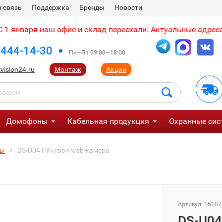
 связь
Поддержка
Бренды
Новости
 1 января наш офис и склад переехали. Актуальные адреса
 444-14-30
Пн—Пт 09:00—18:00
vision24.ru
Монтаж
Акции
Домофоны
Кабельная продукция
Охранные сис
ры
DS-U04 Hikvision web-камера
Артикул:
16107
DS-U04