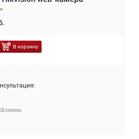
и
б.
В корзину
нсультация:
EB-камеры