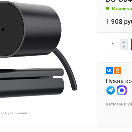
В наличи
1 908 ру
Нужна ко
Категория:
W
 для увеличения