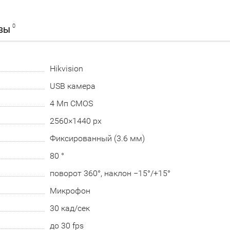
0
ВЫ
Hikvision
USB камера
4 Мп CMOS
2560×1440 px
Фиксированный (3.6 мм)
80 °
поворот 360°, наклон −15°/+15°
Микрофон
30 кад/сек
до 30 fps