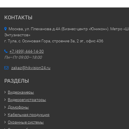
КОНТАКТЫ
Москва, ул. Плеханова д.4А (Бизнес-центр «Юникон»). Метро «
Энтузиастов»
г. Тула, с. Осиновая Гора, строение 3а, 2 эт., офис 436
+7 (499) 444-14-30
Пн—Пт 09:00—18:00
zakaz@hikvision24.ru
РАЗДЕЛЫ
Видеокамеры
Видеорегистраторы
Домофоны
Кабельная продукция
Охранные системы