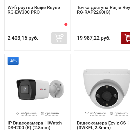
Wi-fi роутер Ruijie Reyee
Точка доступа Ruijie Re
RG-EW300 PRO
RG-RAP2260(G)
2 403,16 руб.
19 987,22 руб.
-48%
избранное
сравнить
избранное
сравнить
IP Видеокамера HiWatch
Видеокамера Ezviz CS-
DS-I200 (E) (2.8mm)
(3WKFL,2.8mm)