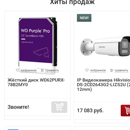
Хиты продаж
NEW!
избранное
сравнить
избранное
сравнить
Жёсткий диск WD62PURX-
IP Видеокамера Hikvisi
78B2MY0
DS-2CD2643G2-LIZS2U (2
12mm)
Звоните!
17 083 руб.