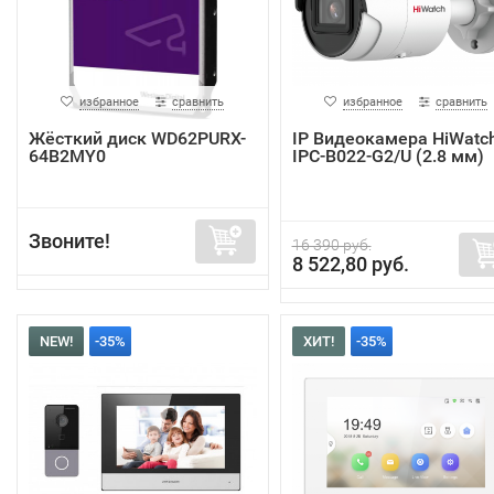
избранное
сравнить
избранное
сравнить
Жёсткий диск WD62PURX-
IP Видеокамера HiWatc
64B2MY0
IPC-B022-G2/U (2.8 мм)
Звоните!
16 390 руб.
8 522,80 руб.
NEW!
-35%
ХИТ!
-35%