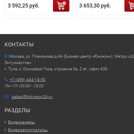
3 592,25 руб.
3 653,30 руб.
КОНТАКТЫ
Москва, ул. Плеханова д.4А (Бизнес-центр «Юникон»). Метро «
Энтузиастов»
г. Тула, с. Осиновая Гора, строение 3а, 2 эт., офис 436
+7 (499) 444-14-30
Пн—Пт 09:00—18:00
zakaz@hikvision24.ru
РАЗДЕЛЫ
Видеокамеры
Видеорегистраторы