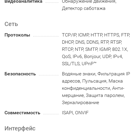
Видеоаналитика
Обнаружение движения,
Детектор саботажа
Сеть
Протоколы
TCP/IP, ICMP, HTTP, HTTPS, FTP,
DHCP, DNS, DDNS, RTP, RTSP,
RTCP, NTP, SMTP, IGMP, 802.1X,
QoS, IPv6, Bonjour, UDP, IPv4,
SSL/TLS, UPnP™
Безопасность
Водяные знаки, Фильтрация IP
адресов, Пульсация, Маска
конфиденциальности, Анти-
мерцание, Защита паролем,
Зеркалирование
Совместимость
ISAPI, ONVIF
Интерфейс