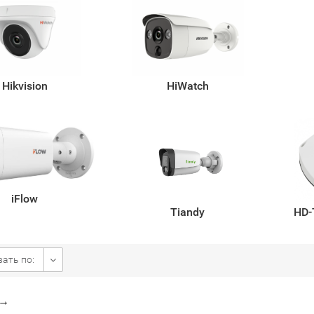
Hikvision
HiWatch
iFlow
Tiandy
HD-
ать по:
→