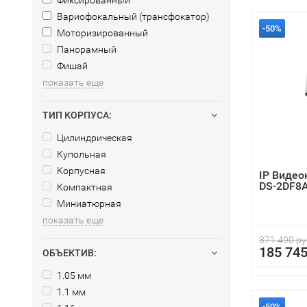
Фиксированный
Вариофокальный (трансфокатор)
-50%
Моторизированный
Панорамный
Фишай
показать еще
ТИП КОРПУСА:
Цилиндрическая
Купольная
Корпусная
IP Видео
DS-2DF8A
Компактная
Миниатюрная
показать еще
371 490 ру
185 745
ОБЪЕКТИВ:
1.05 мм
1.1 мм
-50%