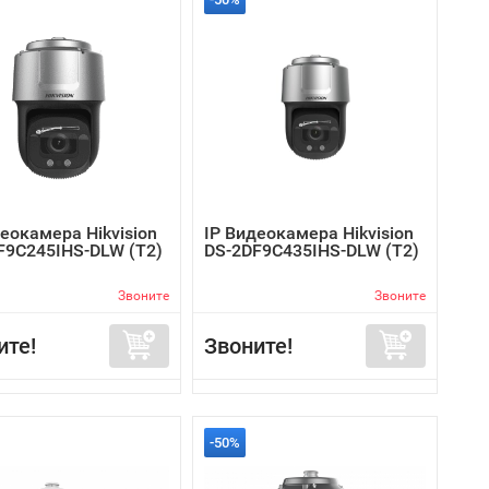
еокамера Hikvision
IP Видеокамера Hikvision
F9C245IHS-DLW (T2)
DS-2DF9C435IHS-DLW (T2)
Звоните
Звоните
ите!
Звоните!
-50%