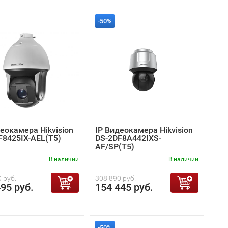
-50%
еокамера Hikvision
IP Видеокамера Hikvision
F8425IX-AEL(T5)
DS-2DF8A442IXS-
AF/SP(T5)
В наличии
В наличии
 руб.
308 890 руб.
95 руб.
154 445 руб.
-50%