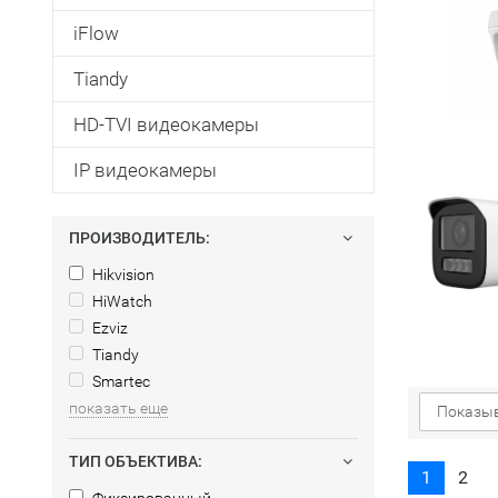
iFlow
Tiandy
HD-TVI видеокамеры
IP видеокамеры
ПРОИЗВОДИТЕЛЬ:
Hikvision
HiWatch
Ezviz
Tiandy
Smartec
показать еще
Показыв
ТИП ОБЪЕКТИВА:
1
2