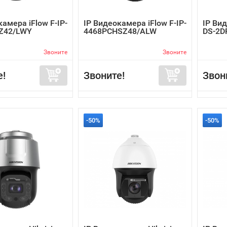
камера iFlow F-IP-
IP Видеокамера iFlow F-IP-
IP Вид
Z42/LWY
4468PCHSZ48/ALW
DS-2D
Звоните
Звоните
е!
Звоните!
Звон
-50%
-50%