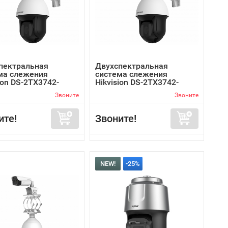
пектральная
Двухспектральная
ма слежения
система слежения
ion DS-2TX3742-
Hikvision DS-2TX3742-
35A/P
Звоните
Звоните
ите!
Звоните!
NEW!
-25%