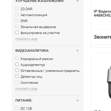
УЛУЧШЕНИЕ ИЗОБРАЖЕНИЯ:
2D DNR
IP Видео
Автоэкспозиция
4488CHS
DNR
Зональная выдержка
фокусировка на участке
Звонит
показать еще
ВИДЕОАНАЛИТИКА:
Коридорный режим
Аудиодетектор
Оставленные / унесенные предметы
Детектор лиц
Скопление
показать еще
ПИТАНИЕ:
DC 12В