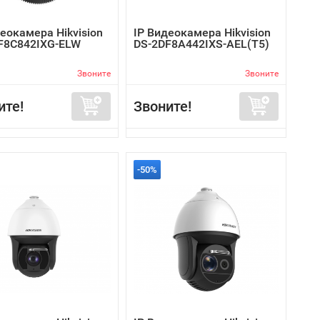
еокамера Hikvision
IP Видеокамера Hikvision
F8C842IXG-ELW
DS-2DF8A442IXS-AEL(T5)
Звоните
Звоните
ите!
Звоните!
-50%