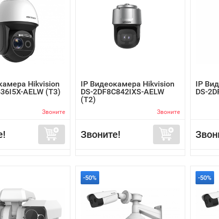
камера Hikvision
IP Видеокамера Hikvision
IP Вид
36I5X-AELW (T3)
DS-2DF8C842IXS-AELW
DS-2D
(T2)
Звоните
Звоните
е!
Звоните!
Звон
-50%
-50%