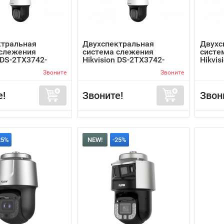
ктральная
Двухспектральная
Двухс
 слежения
система слежения
систе
n DS-2TX3742-
Hikvision DS-2TX3742-
Hikvis
25P/P
35P/P
Звоните
Звоните
е!
Звоните!
Звон
25%
NEW!
-25%