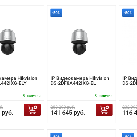
-50%
-50%
камера Hikvision
IP Видеокамера Hikvision
IP Вид
442IXG-ELY
DS-2DF8A442IXG-EL
DS-2D
В наличии
В наличии
б.
283 290 руб.
232 990
 руб.
141 645 руб.
116 4
-50%
-50%