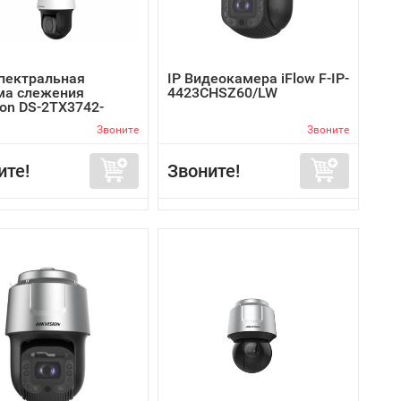
пектральная
IP Видеокамера iFlow F-IP-
ма слежения
4423CHSZ60/LW
ion DS-2TX3742-
Звоните
Звоните
ите!
Звоните!