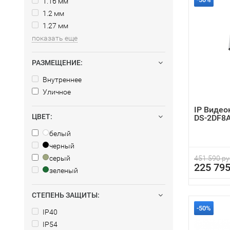
1.16 мм
1.2 мм
1.27 мм
показать еще
РАЗМЕЩЕНИЕ:
Внутреннее
Уличное
IP Видео
ЦВЕТ:
DS-2DF8
белый
черный
серый
451 590 ру
225 795
зеленый
СТЕПЕНЬ ЗАЩИТЫ:
-50%
IP40
IP54