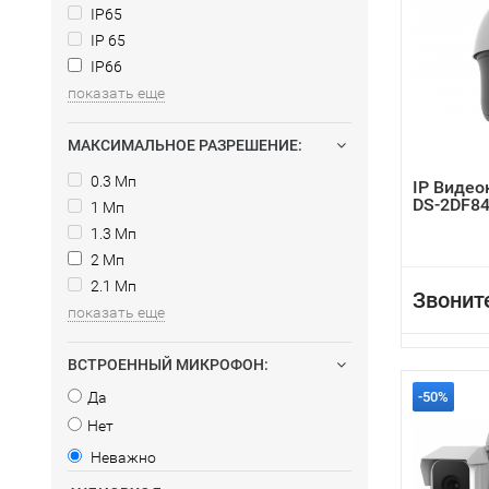
IP65
IP 65
IP66
показать еще
МАКСИМАЛЬНОЕ РАЗРЕШЕНИЕ:
0.3 Мп
IP Видео
DS-2DF84
1 Мп
1.3 Мп
2 Мп
2.1 Мп
Звонит
показать еще
ВСТРОЕННЫЙ МИКРОФОН:
Да
-50%
Нет
Неважно