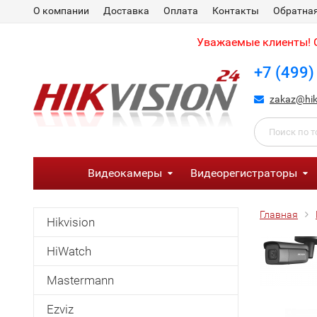
О компании
Доставка
Оплата
Контакты
Обратная
Уважаемые клиенты! С
+7 (499)
zakaz@hik
Видеокамеры
Видеорегистраторы
Главная
Hikvision
HiWatch
Mastermann
Ezviz