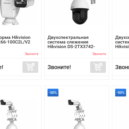
орма Hikvision
Двухспектральная
Двухс
66-100C2L/V2
система слежения
систе
Hikvision DS-2TX3742-
Hikvis
15A/P
25A/P
Звоните
Звоните
е!
Звоните!
Звон
-50%
-50%