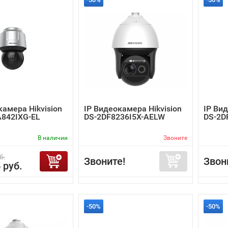
камера Hikvision
IP Видеокамера Hikvision
IP Вид
A842IXG-EL
DS-2DF8236I5X-AELW
DS-2D
В наличии
Звоните
б.
Звоните!
Звон
 руб.
-50%
-50%