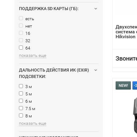
ПОДДЕРЖКА SD КАРТЫ (ГБ):
есть
нет
Двухспе
система
16
Hikvisio
32
15P/P
64
показать еще
Звонит
ДАЛЬНОСТЬ ДЕЙСТВИЯ ИК (EXIR)
ПОДСВЕТКИ:
NEW!
-
3 м
5 м
6 м
7.5 м
8 м
показать еще