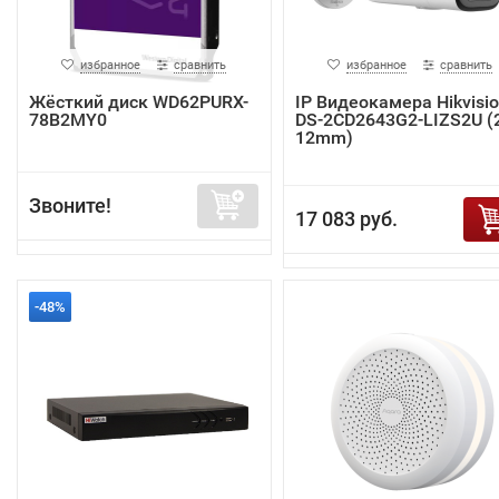
избранное
сравнить
избранное
сравнить
Жёсткий диск WD62PURX-
IP Видеокамера Hikvisi
78B2MY0
DS-2CD2643G2-LIZS2U (2
12mm)
Звоните!
17 083 руб.
-48%