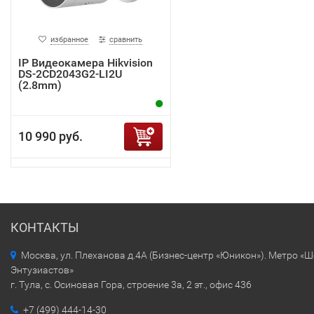
избранное
сравнить
IP Видеокамера Hikvision
DS-2CD2043G2-LI2U
(2.8mm)
10 990 руб.
КОНТАКТЫ
Москва, ул. Плеханова д.4А (Бизнес-центр «Юникон»). Метро «
Энтузиастов»
г. Тула, с. Осиновая Гора, строение 3а, 2 эт., офис 436
+7 (499) 444-14-30