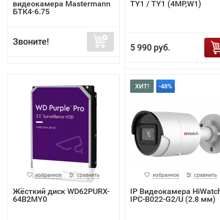
видеокамера Mastermann
TY1 / TY1 (4MP,W1)
БТК4-6.75
Звоните!
5 990 руб.
ХИТ!
-48%
избранное
сравнить
избранное
сравнить
Жёсткий диск WD62PURX-
IP Видеокамера HiWatc
64B2MY0
IPC-B022-G2/U (2.8 мм)