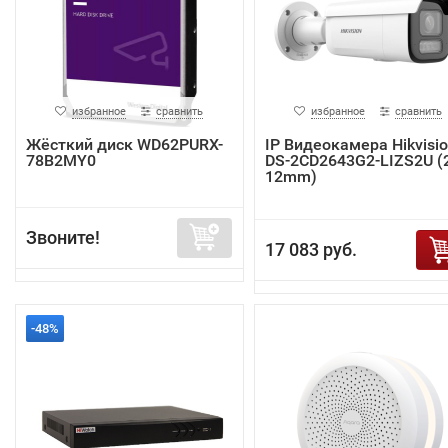
избранное
сравнить
избранное
сравнить
Жёсткий диск WD62PURX-
IP Видеокамера Hikvisi
78B2MY0
DS-2CD2643G2-LIZS2U (2
12mm)
Звоните!
17 083 руб.
-48%