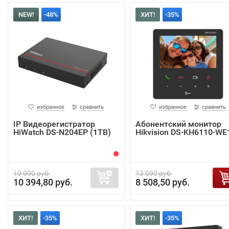
NEW!
-48%
ХИТ!
-35%
избранное
сравнить
избранное
сравнить
IP Видеорегистратор
Абонентский монитор
HiWatch DS-N204EP (1TB)
Hikvision DS-KH6110-WE
19 990 руб.
13 090 руб.
10 394,80 руб.
8 508,50 руб.
ХИТ!
-35%
ХИТ!
-35%