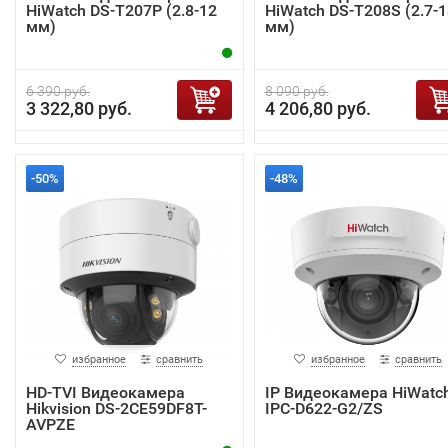
HiWatch DS-T207P (2.8-12
HiWatch DS-T208S (2.7-1
мм)
мм)
6 390 руб.
8 090 руб.
3 322,80 руб.
4 206,80 руб.
-50%
-48%
избранное
сравнить
избранное
сравнить
HD-TVI Видеокамера
IP Видеокамера HiWatc
Hikvision DS-2CE59DF8T-
IPC-D622-G2/ZS
AVPZE