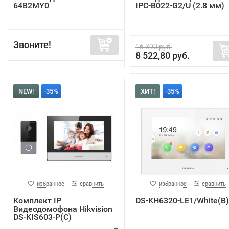
64B2MY0
IPC-B022-G2/U (2.8 мм)
Звоните!
16 390 руб.
8 522,80 руб.
NEW!
-35%
ХИТ!
-35%
избранное
сравнить
избранное
сравнить
Комплект IP
DS-KH6320-LE1/White(B)
Видеодомофона Hikvision
DS-KIS603-P(C)