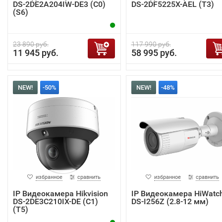
DS-2DE2A204IW-DE3 (C0)
DS-2DF5225X-AEL (T3)
(S6)
23 890 руб.
117 990 руб.
11 945 руб.
58 995 руб.
NEW!
-50%
NEW!
-48%
избранное
сравнить
избранное
сравнить
IP Видеокамера Hikvision
IP Видеокамера HiWatc
DS-2DE3C210IX-DE (C1)
DS-I256Z (2.8-12 мм)
(T5)