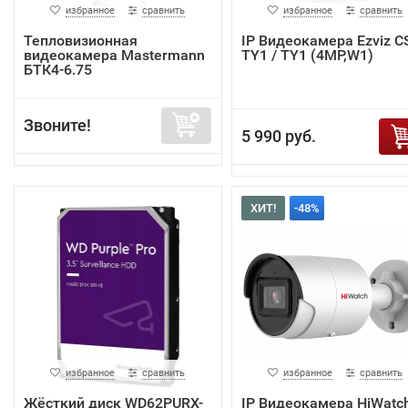
избранное
сравнить
избранное
сравнить
Тепловизионная
IP Видеокамера Ezviz C
видеокамера Mastermann
TY1 / TY1 (4MP,W1)
БТК4-6.75
Звоните!
5 990 руб.
ХИТ!
-48%
избранное
сравнить
избранное
сравнить
Жёсткий диск WD62PURX-
IP Видеокамера HiWatc