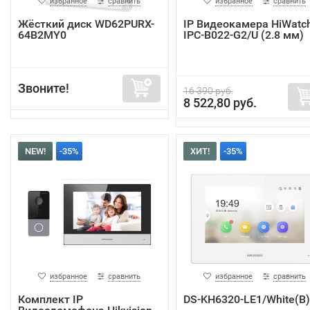
избранное
сравнить
избранное
сравнить
Жёсткий диск WD62PURX-
IP Видеокамера HiWatc
64B2MY0
IPC-B022-G2/U (2.8 мм)
Звоните!
16 390 руб.
8 522,80 руб.
NEW!
-35%
ХИТ!
-35%
избранное
сравнить
избранное
сравнить
Комплект IP
DS-KH6320-LE1/White(B)