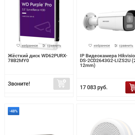
избранное
сравнить
избранное
сравнить
Жёсткий диск WD62PURX-
IP Видеокамера Hikvisi
78B2MY0
DS-2CD2643G2-LIZS2U (2
12mm)
Звоните!
17 083 руб.
-48%