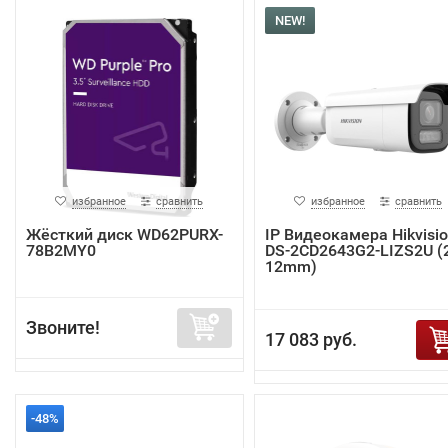
NEW!
избранное
сравнить
избранное
сравнить
Жёсткий диск WD62PURX-
IP Видеокамера Hikvisi
78B2MY0
DS-2CD2643G2-LIZS2U (2
12mm)
Звоните!
17 083 руб.
-48%