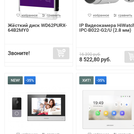
избранное
сравнить
избранное
сравнить
Жёсткий диск WD62PURX-
IP Видеокамера HiWatc
64B2MY0
IPC-B022-G2/U (2.8 мм)
Звоните!
16 390 руб.
8 522,80 руб.
NEW!
-35%
ХИТ!
-35%