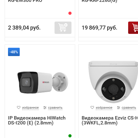
RG-EW300 PRO
RG-RAP2260(G)
2 389,04 руб.
19 869,77 руб.
-48%
избранное
сравнить
избранное
сравнить
IP Видеокамера HiWatch
Видеокамера Ezviz CS-
DS-I200 (E) (2.8mm)
(3WKFL,2.8mm)