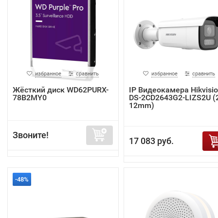
избранное
сравнить
избранное
сравнить
Жёсткий диск WD62PURX-
IP Видеокамера Hikvisi
78B2MY0
DS-2CD2643G2-LIZS2U (2
12mm)
Звоните!
17 083 руб.
-48%