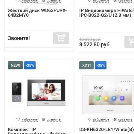
избранное
сравнить
избранное
сравнить
Жёсткий диск WD62PURX-
IP Видеокамера HiWatc
64B2MY0
IPC-B022-G2/U (2.8 мм)
Звоните!
16 390 руб.
8 522,80 руб.
NEW!
-35%
ХИТ!
-35%
избранное
сравнить
избранное
сравнить
Комплект IP
DS-KH6320-LE1/White(B)