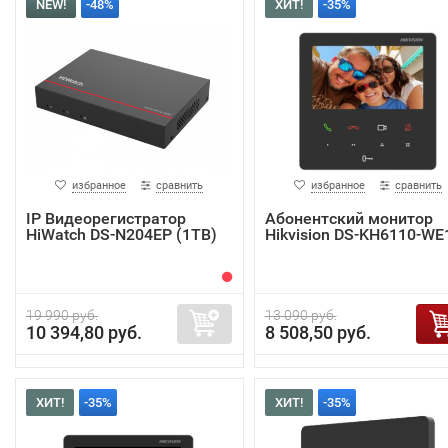
NEW!
-48%
ХИТ!
-35%
избранное
сравнить
избранное
сравнить
IP Видеорегистратор
Абонентский монитор
HiWatch DS-N204EP (1TB)
Hikvision DS-KH6110-WE
19 990 руб.
13 090 руб.
10 394,80 руб.
8 508,50 руб.
ХИТ!
-35%
ХИТ!
-35%