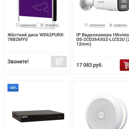
избранное
сравнить
избранное
сравнить
Жёсткий диск WD62PURX-
IP Видеокамера Hikvisi
78B2MY0
DS-2CD2643G2-LIZS2U (2
12mm)
Звоните!
17 083 руб.
-48%