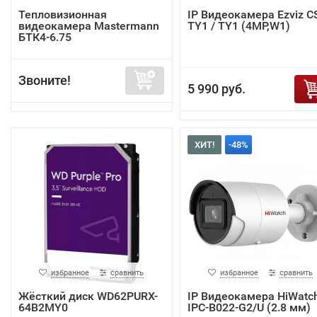
Тепловизионная
IP Видеокамера Ezviz C
видеокамера Mastermann
TY1 / TY1 (4MP,W1)
БТК4-6.75
Звоните!
5 990 руб.
ХИТ!
-48%
избранное
сравнить
избранное
сравнить
Жёсткий диск WD62PURX-
IP Видеокамера HiWatc
64B2MY0
IPC-B022-G2/U (2.8 мм)