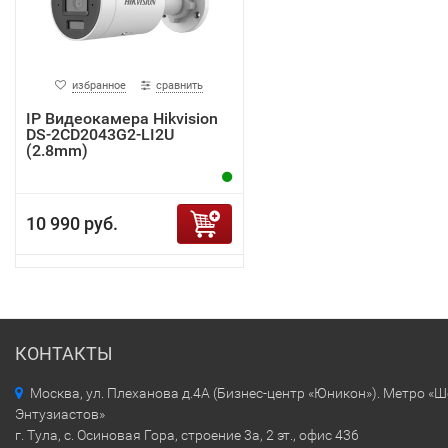
избранное
сравнить
IP Видеокамера Hikvision
DS-2CD2043G2-LI2U
(2.8mm)
10 990 руб.
КОНТАКТЫ
Москва, ул. Плеханова д.4А (Бизнес-центр «Юникон»). Метро «
Энтузиастов»
г. Тула, с. Осиновая Гора, строение 3а, 2 эт., офис 436