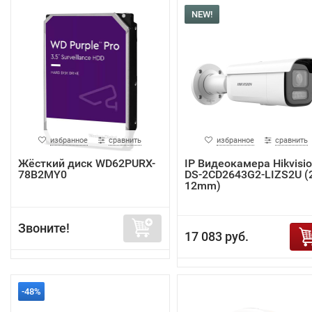
NEW!
избранное
сравнить
избранное
сравнить
Жёсткий диск WD62PURX-
IP Видеокамера Hikvisi
78B2MY0
DS-2CD2643G2-LIZS2U (2
12mm)
Звоните!
17 083 руб.
-48%