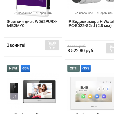
избранное
сравнить
избранное
сравнить
Жёсткий диск WD62PURX-
IP Видеокамера HiWatc
64B2MY0
IPC-B022-G2/U (2.8 мм)
Звоните!
16 390 руб.
8 522,80 руб.
NEW!
-35%
ХИТ!
-35%