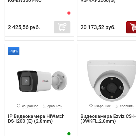
RG-EW300 PRO
RG-RAP2260(G)
2 425,56 руб.
20 173,52 руб.
-48%
избранное
сравнить
избранное
сравнить
IP Видеокамера HiWatch
Видеокамера Ezviz CS-
DS-I200 (E) (2.8mm)
(3WKFL,2.8mm)