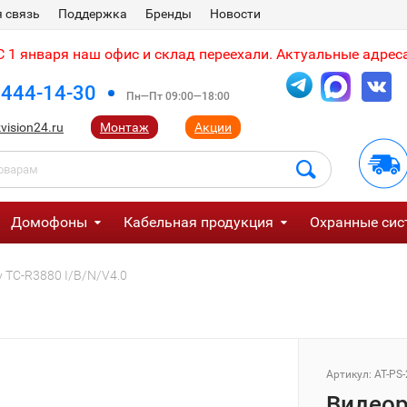
 связь
Поддержка
Бренды
Новости
 1 января наш офис и склад переехали. Актуальные адреса
 444-14-30
Пн—Пт 09:00—18:00
vision24.ru
Монтаж
Акции
Домофоны
Кабельная продукция
Охранные сис
 TC-R3880 I/B/N/V4.0
Артикул:
AT-PS
Видеор