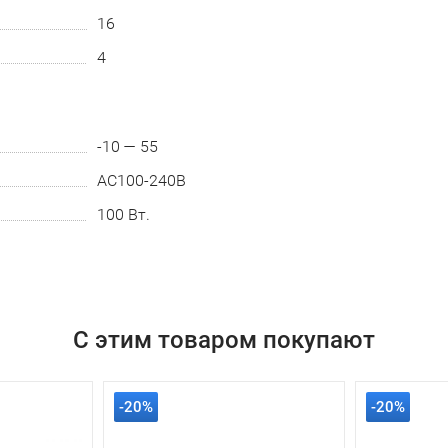
16
4
-10 — 55
AC100-240B
100 Вт.
С этим товаром покупают
-20%
-20%