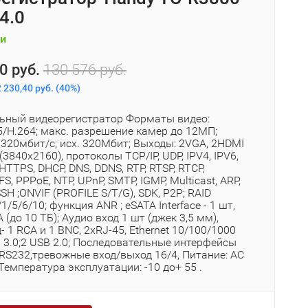
4.0
и
0 руб.
130 576 руб.
 230,40 руб.
(
40%
)
льный видеорегистратор Форматы видео:
5/H.264; макс. разрешение камер до 12МП;
 320мбит/с; исх. 320Мбит; Выходы: 2VGA, 2HDMI
(3840x2160), протоколы TCP/IP, UDP, IPV4, IPV6,
 HTTPS, DHCP, DNS, DDNS, RTP, RTSP, RTCP,
S, PPPoE, NTP, UPnP, SMTP, IGMP, Multicast, ARP,
SSH ;ONVIF (PROFILE S/T/G), SDK, P2P; RAID
1/5/6/10; функция ANR ; eSATA Interface - 1 шт,
 (до 10 ТБ); Аудио вход 1 шт (джек 3,5 мм),
 1 RCA и 1 BNC, 2xRJ-45, Ethernet 10/100/1000
 3.0;2 USB 2.0; Последовательные интерфейсы
RS232,тревожные вход/выход 16/4, Питание: AC
Температура эксплуатации: -10 до+ 55 .