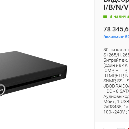
I/B/N/V
В наличи
78 345,6
Экономия:
52
80-ти кана
S+265/H.26
Битрейт вх.
(один из 4K 
ICMP, HTTP,
RTMP,FTP, NF
SNMP, SSL, 
JBOD,RAID0/
HDD - 8 SATA
Аудиовыход-
Мбит, 1 USB
2×RS485, 1×
100~240V ; 