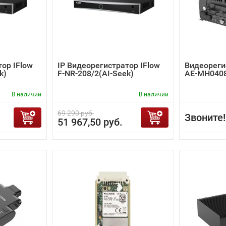
тор IFlow
IP Видеорегистратор IFlow
Видеорегис
k)
F-NR-208/2(AI-Seek)
AE-MH0408
В наличии
В наличии
69 290 руб.
Звоните!
51 967,50 руб.