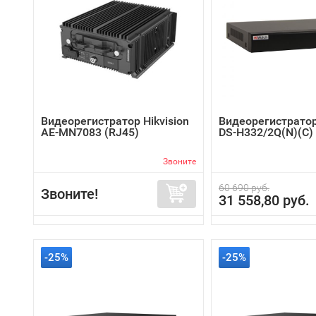
Видеорегистратор Hikvision
Видеорегистратор
AE-MN7083 (RJ45)
DS-H332/2Q(N)(C)
Звоните
60 690 руб.
Звоните!
31 558,80 руб.
-25%
-25%